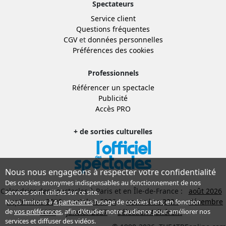
Spectateurs
Service client
Questions fréquentes
CGV
et
données personnelles
Préférences des cookies
Professionnels
Référencer un spectacle
Publicité
Accès PRO
+ de sorties culturelles
Nous nous engageons à respecter votre confidentialité
Des cookies anonymes indispensables au fonctionnement de nos
Calendrier des spectacles à Paris et en Île-de-France :
août 2026
services sont utilisés sur ce site.
septembre 2026
octobre 2026
novembre 2026
décembre
Nous limitons à
4 partenaires
l’usage de cookies tiers, en fonction
de
vos préférences
, afin d'étudier notre audience pour améliorer nos
2026
janvier 2027
Sélection Adhérent
services et diffuser des vidéos.