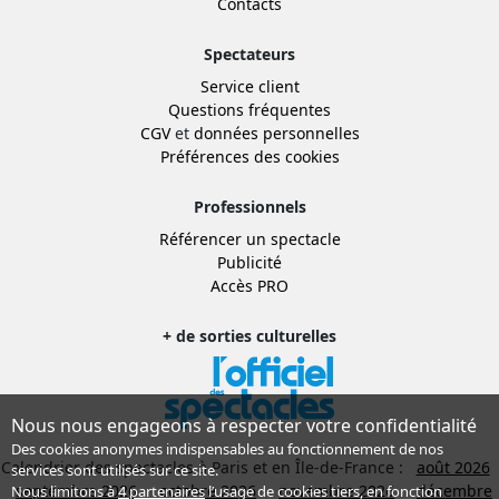
Contacts
Spectateurs
Service client
Questions fréquentes
CGV
et
données personnelles
Préférences des cookies
Professionnels
Référencer un spectacle
Publicité
Accès PRO
+ de sorties culturelles
Nous nous engageons à respecter votre confidentialité
Des cookies anonymes indispensables au fonctionnement de nos
Calendrier des spectacles à Paris et en Île-de-France :
août 2026
services sont utilisés sur ce site.
septembre 2026
octobre 2026
novembre 2026
décembre
Nous limitons à
4 partenaires
l’usage de cookies tiers, en fonction