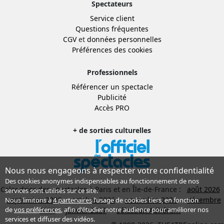
Spectateurs
Service client
Questions fréquentes
CGV
et
données personnelles
Préférences des cookies
Professionnels
Référencer un spectacle
Publicité
Accès PRO
+ de sorties culturelles
Nous nous engageons à respecter votre confidentialité
Des cookies anonymes indispensables au fonctionnement de nos
Calendrier des spectacles à Paris et en Île-de-France :
août 2026
services sont utilisés sur ce site.
septembre 2026
octobre 2026
novembre 2026
décembre
Nous limitons à
4 partenaires
l’usage de cookies tiers, en fonction
de
vos préférences
, afin d'étudier notre audience pour améliorer nos
2026
janvier 2027
Sélection Adhérent
services et diffuser des vidéos.