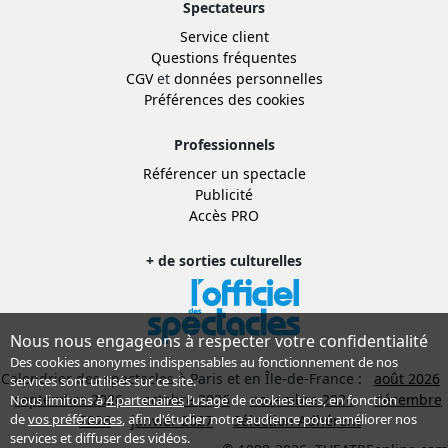
Spectateurs
Service client
Questions fréquentes
CGV
et
données personnelles
Préférences des cookies
Professionnels
Référencer un spectacle
Publicité
Accès PRO
+ de sorties culturelles
Nous nous engageons à respecter votre confidentialité
Des cookies anonymes indispensables au fonctionnement de nos
Calendrier des spectacles à Paris et en Île-de-France :
août 2026
services sont utilisés sur ce site.
septembre 2026
octobre 2026
novembre 2026
décembre
Nous limitons à
4 partenaires
l’usage de cookies tiers, en fonction
de
vos préférences
, afin d'étudier notre audience pour améliorer nos
2026
janvier 2027
Sélection Adhérent
services et diffuser des vidéos.