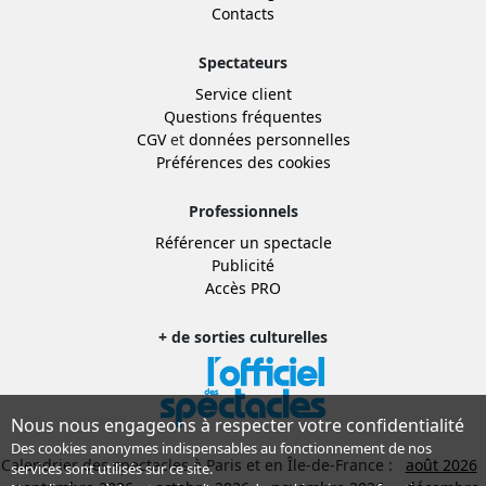
Contacts
Spectateurs
Service client
Questions fréquentes
CGV
et
données personnelles
Préférences des cookies
Professionnels
Référencer un spectacle
Publicité
Accès PRO
+ de sorties culturelles
Nous nous engageons à respecter votre confidentialité
Des cookies anonymes indispensables au fonctionnement de nos
Calendrier des spectacles à Paris et en Île-de-France :
août 2026
services sont utilisés sur ce site.