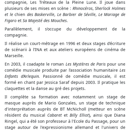
compagnie, Les Tréteaux de la Pleine Lune. Il joue dans
plusieurs de ses mises en scène :
Rhinocéros
,
Sherlock Holmes
et le
chien
des Baskerville
,
Le Barbier de Séville
,
Le Mariage de
Figaro
et
Sa Majesté des Mouches
.
Parallèlement, il s’occupe du développement de la
compagnie.
Il réalise un court-métrage en 1996 et deux stages d’écriture
de scénarii à l’INA et aux ateliers européens de cinéma de
Marseille.
En 2003, il coadapte le roman
Les Mystères de Paris
pour une
comédie musicale produite par l’association humanitaire
Les
Enfants d’Arlequin.
Passionné de comédie musicale, il est
formé en chant par Jessica Saraf depuis 2003. Il pratique les
claquettes et la danse au gré des projets.
Il complète sa formation avec notamment un stage de
masque auprès de Mario Gonzales, un stage de technique
d'interprétation auprès de BT McNicholl (metteur en scène
résident du musical
Cabaret
et
Billy Elliot
), ainsi que Diana
Ringel, qui a été son professeur à l'Ecole du Passage, pour un
stage autour de l'expressionisme allemand et l'univers de