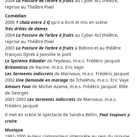
2004
La Posture de l’arbre à fruits
au Cyber Act théâtre,
reprise au Théâtre Pixel
Comédien
2006
1 chaiz entre 2 Q
qu'il a écrit et mis en scène
Très drôles de dames
2004
La Posture de l’arbre à fruits
au Cyber Act théâtre,
reprise au Théâtre Pixel
2003
La Posture de l’arbre à fruits
à Bobino et au théâtre
François Dyrek à Joinville le pont
Le Système Ribadier
de Feydeau, m.e.s. Frédéric Jacquot
Britannicus
de Racine, m.e.s. Eric Vayn
Les Serments indiscrets
de Marivaux, m.e.s. Frédéric Jacquot
2002
Une Demande en mariage
de Tchekhov, m.e.s. Eric Vaye
Amours Fous
de Michel Azama, m.e.s. Frédéric Jacquot. Rôle
de Georges
2001-2002
Les Serments indiscrets
de Marivaux, m.e.s.
Frédéric Jacquot
Il met en scène le spectacle de Sandra Bellin,
Faut toujours y
croire
.
Musique
1992-2000 Auteur compositeur interprète au sein du groupe