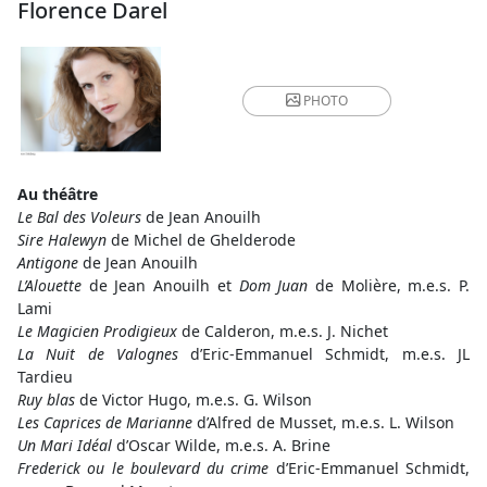
Florence Darel
PHOTO
Au théâtre
Le Bal des Voleurs
de Jean Anouilh
Sire Halewyn
de Michel de Ghelderode
Antigone
de Jean Anouilh
L’Alouette
de Jean Anouilh et
Dom Juan
de Molière, m.e.s. P.
Lami
Le Magicien Prodigieux
de Calderon, m.e.s. J. Nichet
La Nuit de Valognes
d’Eric-Emmanuel Schmidt, m.e.s. JL
Tardieu
Ruy blas
de Victor Hugo, m.e.s. G. Wilson
Les Caprices de Marianne
d’Alfred de Musset, m.e.s. L. Wilson
Un Mari Idéal
d’Oscar Wilde, m.e.s. A. Brine
Frederick ou le boulevard du crime
d’Eric-Emmanuel Schmidt,