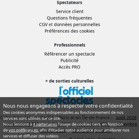
Spectateurs
Service client
Questions fréquentes
CGV
et
données personnelles
Préférences des cookies
Professionnels
Référencer un spectacle
Publicité
Accès PRO
+ de sorties culturelles
Nous nous engageons à respecter votre confidentialité
Des cookies anonymes indispensables au fonctionnement de nos
Calendrier des spectacles à Paris et en Île-de-France :
août 2026
services sont utilisés sur ce site.
septembre 2026
octobre 2026
novembre 2026
décembre
Nous limitons à
4 partenaires
l’usage de cookies tiers, en fonction
de
vos préférences
, afin d'étudier notre audience pour améliorer nos
2026
janvier 2027
Sélection Adhérent
services et diffuser des vidéos.