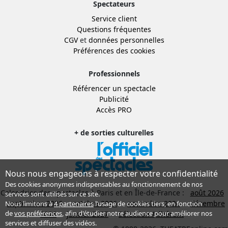
Spectateurs
Service client
Questions fréquentes
CGV
et
données personnelles
Préférences des cookies
Professionnels
Référencer un spectacle
Publicité
Accès PRO
+ de sorties culturelles
Nous nous engageons à respecter votre confidentialité
Des cookies anonymes indispensables au fonctionnement de nos
Calendrier des spectacles à Paris et en Île-de-France :
août 2026
services sont utilisés sur ce site.
septembre 2026
octobre 2026
novembre 2026
décembre
Nous limitons à
4 partenaires
l’usage de cookies tiers, en fonction
de
vos préférences
, afin d'étudier notre audience pour améliorer nos
2026
janvier 2027
Sélection Adhérent
services et diffuser des vidéos.