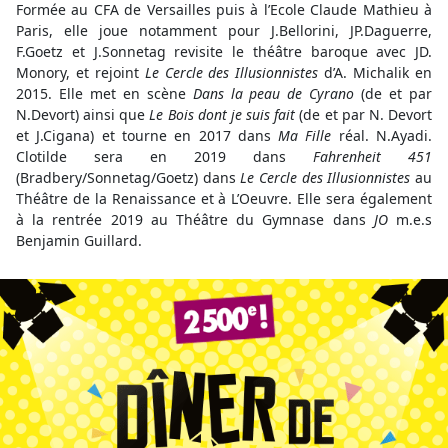
Formée au CFA de Versailles puis à l’Ecole Claude Mathieu à
Paris, elle joue notamment pour J.Bellorini, JP.Daguerre,
F.Goetz et J.Sonnetag revisite le théâtre baroque avec JD.
Monory, et rejoint
Le Cercle des Illusionnistes
d’A. Michalik en
2015. Elle met en scène
Dans la peau de Cyrano
(de et par
N.Devort) ainsi que
Le Bois dont je suis fait
(de et par N. Devort
et J.Cigana) et tourne en 2017 dans
Ma Fille
réal. N.Ayadi.
Clotilde sera en 2019 dans
Fahrenheit 451
(Bradbery/Sonnetag/Goetz) dans
Le Cercle des Illusionnistes
au
Théâtre de la Renaissance et à L’Oeuvre. Elle sera également
à la rentrée 2019 au Théâtre du Gymnase dans
JO
m.e.s
Benjamin Guillard.