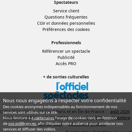
Spectateurs
Service client
Questions fréquentes
CGV
et
données personnelles
Préférences des cookies
Professionnels
Référencer un spectacle
Publicité
Accès PRO
+ de sorties culturelles
Nous nous engageons à respecter votre confidentialité
Des cookies anonymes indispensables au fonctionnement de nos
Calendrier des spectacles à Paris et en Île-de-France :
août 2026
services sont utilisés sur ce site.
septembre 2026
octobre 2026
novembre 2026
décembre
Nous limitons à
4 partenaires
l’usage de cookies tiers, en fonction
de
vos préférences
, afin d'étudier notre audience pour améliorer nos
2026
janvier 2027
Sélection Adhérent
services et diffuser des vidéos.