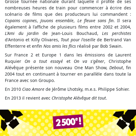
Grosse tournée nationale durant laquelle il profite de ses
nombreuses heures de train pour commencer à écrire des
scénario de films que des producteurs lui commandent :
Copains copines
,
Jouons ensemble
,
Le fleuve sans fin
. Il sera
également à l'affiche de plusieurs films entre 2002 et 2004,
L'Ami du jardin
de Jean-Louis Bouchaud,
Les perchistes
d'Antonio et Killy Olivares,
Tout pour l'oseille
de Bertrand Van
Effenterre et enfin
Nos amis les flics
réalisé par Bob Swain.
Sur France 2 et Europe 1 dans les émissions de Laurent
Ruquier
On a tout essayé
et
On va s'gêner
, Christophe
Alévêque présente son nouveau One Man Show,
Debout
, fin
2004 tout en continuant à tourner en parallèle dans toute la
France avec son Groupo.
En 2010
Ciao Amore
de Jérôme Lhotsky, m.e.s. Philippe Sohier.
En 2013 il revient avec
Christophe Alévêque dit tout
.