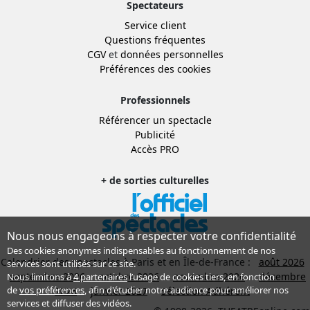
Spectateurs
Service client
Questions fréquentes
CGV
et
données personnelles
Préférences des cookies
Professionnels
Référencer un spectacle
Publicité
Accès PRO
+ de sorties culturelles
Nous nous engageons à respecter votre confidentialité
Des cookies anonymes indispensables au fonctionnement de nos
Calendrier des spectacles à Paris et en Île-de-France :
août 2026
services sont utilisés sur ce site.
septembre 2026
octobre 2026
novembre 2026
décembre
Nous limitons à
4 partenaires
l’usage de cookies tiers, en fonction
de
vos préférences
, afin d'étudier notre audience pour améliorer nos
2026
janvier 2027
Sélection Adhérent
services et diffuser des vidéos.