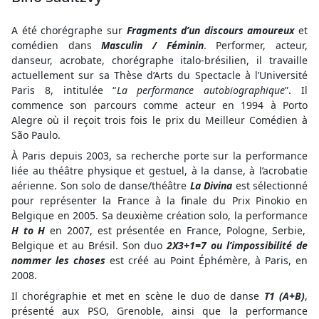
A été chorégraphe sur
Fragments d’un discours amoureux
et
comédien dans
Masculin / Féminin
. Performer, acteur,
danseur, acrobate, chorégraphe italo-brésilien, il travaille
actuellement sur sa Thèse d’Arts du Spectacle à l’Université
Paris 8, intitulée “
La performance autobiographique
”. Il
commence son parcours comme acteur en 1994 à Porto
Alegre où il reçoit trois fois le prix du Meilleur Comédien à
São Paulo.
À Paris depuis 2003, sa recherche porte sur la performance
liée au théâtre physique et gestuel, à la danse, à l’acrobatie
aérienne. Son solo de danse/théâtre
La Divina
est sélectionné
pour représenter la France à la finale du Prix Pinokio en
Belgique en 2005. Sa deuxième création solo, la performance
H to H
en 2007, est présentée en France, Pologne, Serbie,
Belgique et au Brésil. Son duo
2X3+1=7 ou l’impossibilité de
nommer les choses
est créé au Point Éphémère, à Paris, en
2008.
Il chorégraphie et met en scène le duo de danse
T1 (A+B)
,
présenté aux PSO, Grenoble, ainsi que la performance