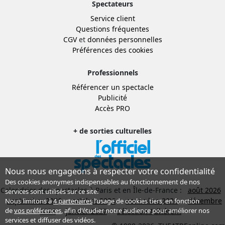
Spectateurs
Service client
Questions fréquentes
CGV
et
données personnelles
Préférences des cookies
Professionnels
Référencer un spectacle
Publicité
Accès PRO
+ de sorties culturelles
Nous nous engageons à respecter votre confidentialité
Des cookies anonymes indispensables au fonctionnement de nos
Calendrier des spectacles à Paris et en Île-de-France :
août 2026
services sont utilisés sur ce site.
septembre 2026
octobre 2026
novembre 2026
décembre
Nous limitons à
4 partenaires
l’usage de cookies tiers, en fonction
de
vos préférences
, afin d'étudier notre audience pour améliorer nos
2026
janvier 2027
Sélection Adhérent
services et diffuser des vidéos.