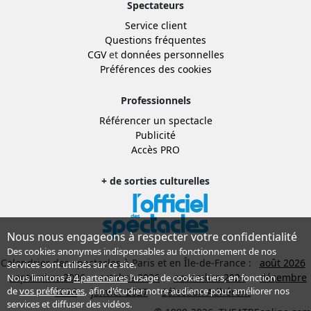
Spectateurs
Service client
Questions fréquentes
CGV
et
données personnelles
Préférences des cookies
Professionnels
Référencer un spectacle
Publicité
Accès PRO
+ de sorties culturelles
Nous nous engageons à respecter votre confidentialité
Des cookies anonymes indispensables au fonctionnement de nos
Calendrier des spectacles à Paris et en Île-de-France :
août 2026
services sont utilisés sur ce site.
septembre 2026
octobre 2026
novembre 2026
décembre
Nous limitons à
4 partenaires
l’usage de cookies tiers, en fonction
de
vos préférences
, afin d'étudier notre audience pour améliorer nos
2026
janvier 2027
Sélection Adhérent
services et diffuser des vidéos.