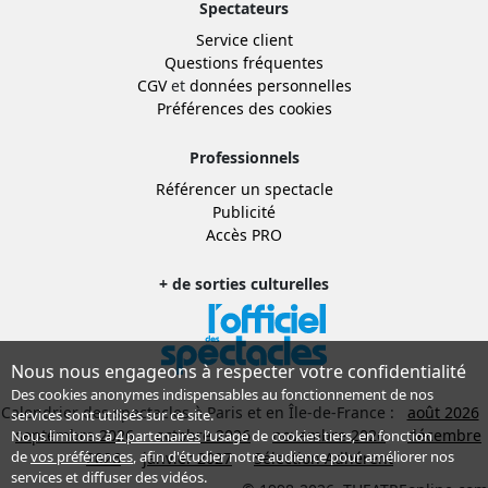
Spectateurs
Service client
Questions fréquentes
CGV
et
données personnelles
Préférences des cookies
Professionnels
Référencer un spectacle
Publicité
Accès PRO
+ de sorties culturelles
Nous nous engageons à respecter votre confidentialité
Des cookies anonymes indispensables au fonctionnement de nos
Calendrier des spectacles à Paris et en Île-de-France :
août 2026
services sont utilisés sur ce site.
septembre 2026
octobre 2026
novembre 2026
décembre
Nous limitons à
4 partenaires
l’usage de cookies tiers, en fonction
de
vos préférences
, afin d'étudier notre audience pour améliorer nos
2026
janvier 2027
Sélection Adhérent
services et diffuser des vidéos.