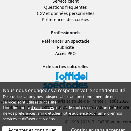
Service client
Questions fréquentes
CGV
et
données personnelles
Préférences des cookies
Professionnels
Référencer un spectacle
Publicité
Accès PRO
+ de sorties culturelles
Nous nous engageons à respecter votre confidentialité
Des cookies anonymes indispensables au fonctionnement de nos
Calendrier des spectacles à Paris et en Île-de-France :
août 2026
services sont utilisés sur ce site.
septembre 2026
octobre 2026
novembre 2026
décembre
Nous limitons à
4 partenaires
l’usage de cookies tiers, en fonction
de
vos préférences
, afin d'étudier notre audience pour améliorer nos
2026
janvier 2027
Sélection Adhérent
services et diffuser des vidéos.
© 1998-2026, THEATREonline.com
Accepter et continuer
Continuer sans accepter