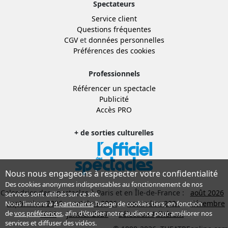
Spectateurs
Service client
Questions fréquentes
CGV
et
données personnelles
Préférences des cookies
Professionnels
Référencer un spectacle
Publicité
Accès PRO
+ de sorties culturelles
Nous nous engageons à respecter votre confidentialité
Des cookies anonymes indispensables au fonctionnement de nos
Calendrier des spectacles à Paris et en Île-de-France :
août 2026
services sont utilisés sur ce site.
septembre 2026
octobre 2026
novembre 2026
décembre
Nous limitons à
4 partenaires
l’usage de cookies tiers, en fonction
de
vos préférences
, afin d'étudier notre audience pour améliorer nos
2026
janvier 2027
Sélection Adhérent
services et diffuser des vidéos.