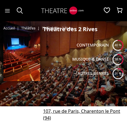
Panneau de gestion des cookies
Théâtre des 2 Rives
Accueil
Théâtres
Théâtre des 2 Rives
CONTEMPORAIN
40 %
MUSIQUE & DANSE
39 %
AUTRES GENRES
21 %
107, rue de Paris, Charenton le Pont
(94)