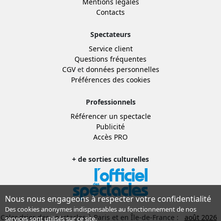
Mentions légales
Contacts
Spectateurs
Service client
Questions fréquentes
CGV
et
données personnelles
Préférences des cookies
Professionnels
Référencer un spectacle
Publicité
Accès PRO
+ de sorties culturelles
Nous nous engageons à respecter votre confidentialité
Des cookies anonymes indispensables au fonctionnement de nos
Calendrier des spectacles à Paris et en Île-de-France :
août 2026
services sont utilisés sur ce site.