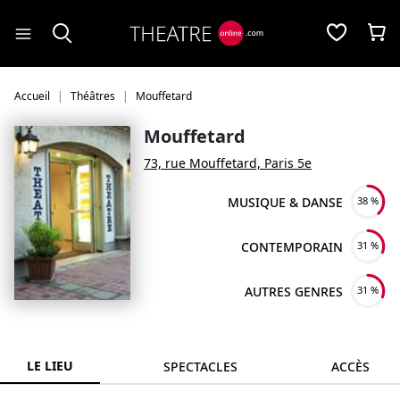
Panneau de gestion des cookies
Accueil
Théâtres
Mouffetard
Mouffetard
73, rue Mouffetard, Paris 5e
MUSIQUE & DANSE
38 %
CONTEMPORAIN
31 %
AUTRES GENRES
31 %
LE LIEU
SPECTACLES
ACCÈS