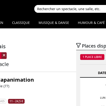
IN
CLASSIQUE
MUSIQUE & DANSE
HUMOUR & CAFÉ 
ais
Places dis
1 PLACE LIBRE
acle
DATE
 Japanimation
e (77)
LUN
AIS
11 - 24,5 €