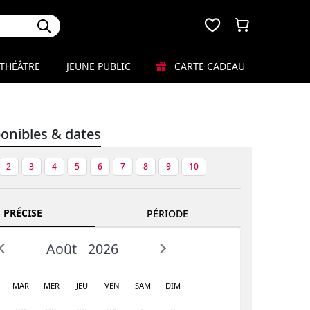
THÉÂTRE
JEUNE PUBLIC
CARTE CADEAU
ponibles & dates
2
3
4
5
6
7
8
9
10
 PRÉCISE
PÉRIODE
Août
2026
MAR
MER
JEU
VEN
SAM
DIM
Prev
Next