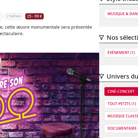
MUSIQUE & DANS
T
CINÉMA
25 - 99 €
ire, cette œuvre monumentale sera présentée
ectaculaire.
Nos sélect
ÉVÉNEMENT (1)
Univers du
CINÉ-CONCERT
TOUT-PETITS (1)
MUSIQUE CLASSI
DOCUMENTAIRE (