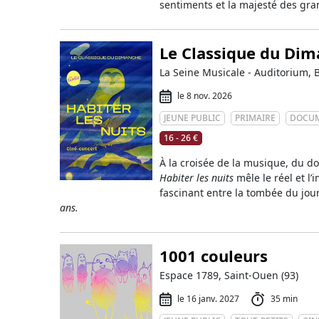
sentiments et la majesté des gr
Le Classique du Dima
La Seine Musicale - Auditorium, 
le 8 nov. 2026
JEUNE PUBLIC
PRIMAIRE
DOCUM
16 - 26 €
À la croisée de la musique, du d
Habiter les nuits
mêle le réel et l’
fascinant entre la tombée du jour
ans.
1001 couleurs
Espace 1789, Saint-Ouen (93)
le 16 janv. 2027
35 min