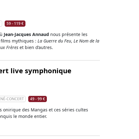
T
59 - 119 €
où
Jean-Jacques Annaud
nous présente les
films mythiques :
La Guerre du Feu
,
Le Nom de la
ux Frères
et bien d’autres.
ert live symphonique
INÉ-CONCERT
49 - 99 €
s onirique des Mangas et ces séries cultes
onquis le monde entier.