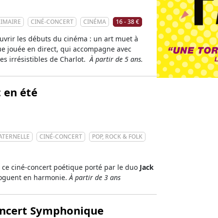
RIMAIRE
CINÉ-CONCERT
CINÉMA
16 - 38 €
ouvrir les débuts du cinéma : un art muet à
ue jouée en direct, qui accompagne avec
es irrésistibles de Charlot.
À partir de 5 ans.
 en été
ATERNELLE
CINÉ-CONCERT
POP, ROCK & FOLK
ce ciné-concert poétique porté par le duo
Jack
loguent en harmonie.
À partir de 3 ans
Concert Symphonique