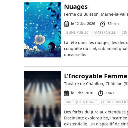
Nuages
Ferme du Buisson, Marne-la-Vallé
le 12 déc. 2026
35 min
JEUNE PUBLIC
MATERNELLE
CIN
La tête dans les nuages, les deu
conquête du ciel, sublimant quat
universelle.
L'Incroyable Femme
Théâtre de Châtillon, Châtillon (9
le 1 déc. 2026
1h40
MUSIQUE & DANSE
CINÉ-CONCER
Des forêts du Jura aux étendues 
fascinante exploratrice, incarné
existentielle. Un dispositif de ci