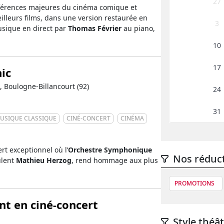
27
éférences majeures du cinéma comique et
illeurs films, dans une version restaurée en
3
usique en direct par
Thomas Février
au piano,
10
17
ic
, Boulogne-Billancourt (92)
24
31
USIQUE CLASSIQUE
CINÉ-CONCERT
CINÉMA
rt exceptionnel où l’
Orchestre Symphonique
Nos réduc
ulent
Mathieu Herzog
, rend hommage aux plus
PROMOTIONS
t en ciné-concert
Style théât