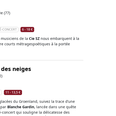
e (77)
É-CONCERT
6 - 18 €
x musiciens de la
Cie SZ
nous embarquent à la
re courts métragespoétiques à la portée
 des neiges
2)
T
11 - 13,5 €
glacées du Groenland, suivez la trace d’une
e par
Blanche Gardin
, lancée dans une quête
né-concert qui souligne la délicatesse des