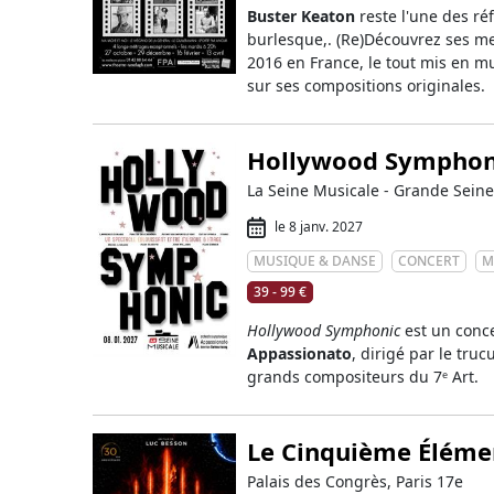
Buster Keaton
reste l'une des r
burlesque,. (Re)Découvrez ses me
2016 en France, le tout mis en m
sur ses compositions originales.
Hollywood Symphon
La Seine Musicale - Grande Seine
le 8 janv. 2027
MUSIQUE & DANSE
CONCERT
M
39 - 99 €
Hollywood Symphonic
est un conce
Appassionato
, dirigé par le truc
grands compositeurs du 7ᵉ Art.
Le Cinquième Élémen
Palais des Congrès, Paris 17e