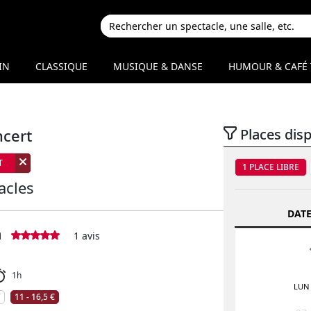
IN
CLASSIQUE
MUSIQUE & DANSE
HUMOUR & CAFÉ 
ncert
Places dis
T
1 PLACE LIBRE
acles
DATE
n
1 avis
1h
LUN
T
11 - 16,5 €