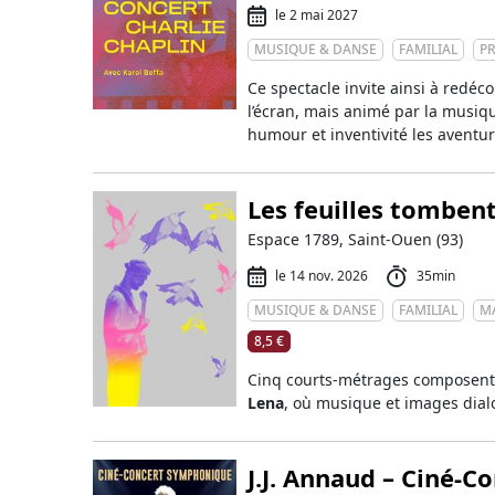
le 2 mai 2027
MUSIQUE & DANSE
FAMILIAL
P
Ce spectacle invite ainsi à redéc
l’écran, mais animé par la musiq
humour et inventivité les aventur
Les feuilles tombent
Espace 1789, Saint-Ouen (93)
le 14 nov. 2026
35min
MUSIQUE & DANSE
FAMILIAL
M
8,5 €
Cinq courts-métrages composent 
Lena
, où musique et images dia
J.J. Annaud – Ciné-