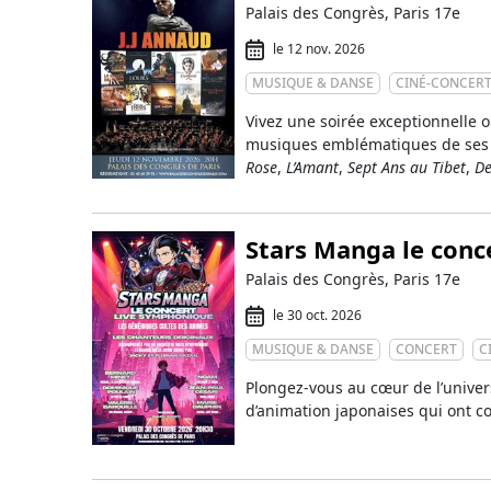
Palais des Congrès, Paris 17e
le 12 nov. 2026
MUSIQUE & DANSE
CINÉ-CONCER
Vivez une soirée exceptionnelle 
musiques emblématiques de ses 
Rose
,
L’Amant
,
Sept Ans au Tibet
,
De
Stars Manga le conc
Palais des Congrès, Paris 17e
le 30 oct. 2026
MUSIQUE & DANSE
CONCERT
C
Plongez-vous au cœur de l’univer
d’animation japonaises qui ont c