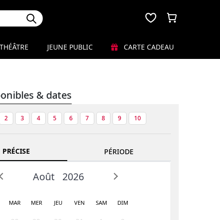
THÉÂTRE
JEUNE PUBLIC
CARTE CADEAU
ponibles & dates
2
3
4
5
6
7
8
9
10
 PRÉCISE
PÉRIODE
Août
2026
MAR
MER
JEU
VEN
SAM
DIM
Prev
Next