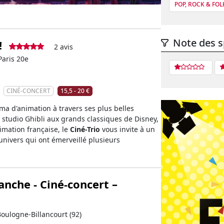
POP, ROCK & FOLK
Note des s
!
2 avis
Paris 20e
CINÉ-CONCERT
15,5 - 20 €
ma d'animation à travers ses plus belles
studio Ghibli aux grands classiques de Disney,
nimation française, le
Ciné-Trio
vous invite à un
nivers qui ont émerveillé plusieurs
nche - Ciné-concert –
Boulogne-Billancourt (92)