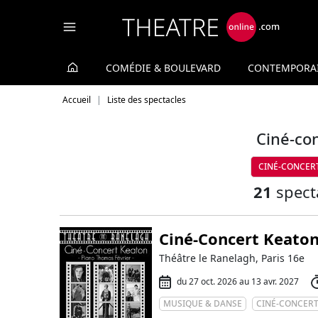
Panneau de gestion des cookies
COMÉDIE & BOULEVARD
CONTEMPORA
Accueil
Liste des spectacles
Ciné-co
CINÉ-CONCER
21
spect
Ciné-Concert Keato
Théâtre le Ranelagh, Paris 16e
du 27 oct. 2026 au 13 avr. 2027
MUSIQUE & DANSE
CINÉ-CONCER