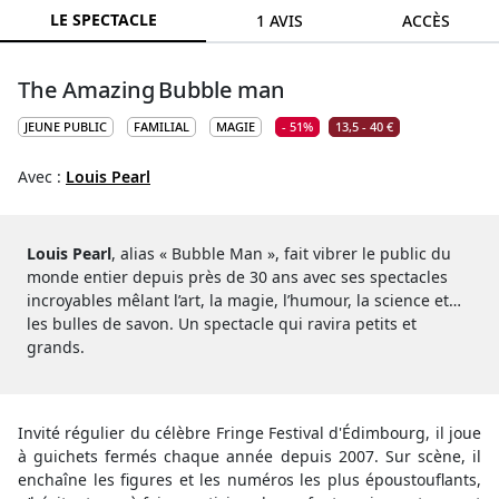
LE SPECTACLE
1 AVIS
ACCÈS
The Amazing Bubble man
JEUNE PUBLIC
FAMILIAL
MAGIE
- 51%
13,5 - 40 €
Avec :
Louis Pearl
Louis Pearl
, alias « Bubble Man », fait vibrer le public du
monde entier depuis près de 30 ans avec ses spectacles
incroyables mêlant l’art, la magie, l’humour, la science et…
les bulles de savon. Un spectacle qui ravira petits et
grands.
Invité régulier du célèbre Fringe Festival d'Édimbourg, il joue
à guichets fermés chaque année depuis 2007. Sur scène, il
enchaîne les figures et les numéros les plus époustouflants,