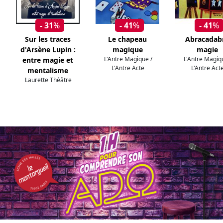
- 31
%
- 41
%
- 41
%
Sur les traces
Le chapeau
Abracadab
d'Arsène Lupin :
magique
magie
L'Antre Magique /
L'Antre Magiq
entre magie et
L'Antre Acte
L'Antre Act
mentalisme
Laurette Théâtre