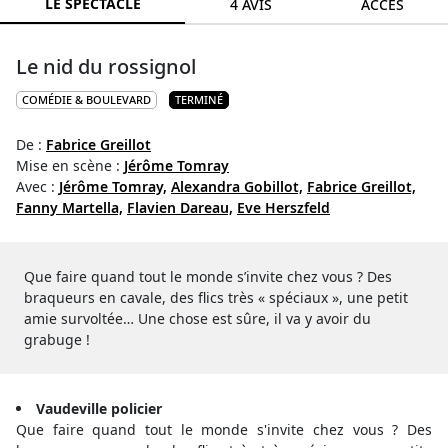
LE SPECTACLE
4 AVIS
ACCÈS
Le nid du rossignol
COMÉDIE & BOULEVARD
TERMINÉ
De :
Fabrice Greillot
Mise en scène :
Jérôme Tomray
Avec :
Jérôme Tomray,
Alexandra Gobillot,
Fabrice Greillot,
Fanny Martella,
Flavien Dareau,
Eve Herszfeld
Que faire quand tout le monde s’invite chez vous ? Des
braqueurs en cavale, des flics très « spéciaux », une petit
amie survoltée… Une chose est sûre, il va y avoir du
grabuge !
Vaudeville policier
Que faire quand tout le monde s'invite chez vous ? Des