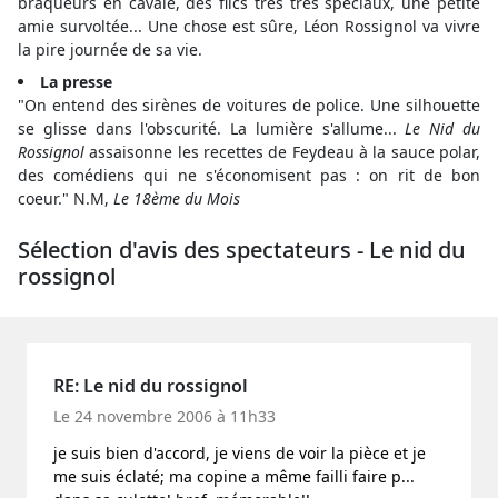
braqueurs en cavale, des flics très très spéciaux, une petite
amie survoltée... Une chose est sûre, Léon Rossignol va vivre
la pire journée de sa vie.
La presse
"On entend des sirènes de voitures de police. Une silhouette
se glisse dans l'obscurité. La lumière s'allume...
Le Nid du
Rossignol
assaisonne les recettes de Feydeau à la sauce polar,
des comédiens qui ne s'économisent pas : on rit de bon
coeur." N.M,
Le 18ème du Mois
Sélection d'avis des spectateurs - Le nid du
rossignol
RE: Le nid du rossignol
Le 24 novembre 2006 à 11h33
je suis bien d'accord, je viens de voir la pièce et je
me suis éclaté; ma copine a même failli faire p...