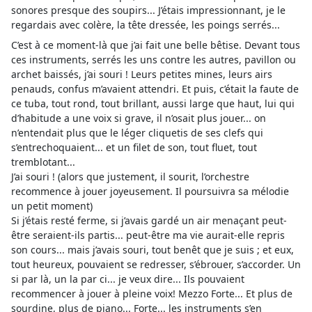
sonores presque des soupirs... J’étais impressionnant, je le
regardais avec colère, la tête dressée, les poings serrés...
C’est à ce moment-là que j’ai fait une belle bêtise. Devant tous
ces instruments, serrés les uns contre les autres, pavillon ou
archet baissés, j’ai souri ! Leurs petites mines, leurs airs
penauds, confus m’avaient attendri. Et puis, c’était la faute de
ce tuba, tout rond, tout brillant, aussi large que haut, lui qui
d’habitude a une voix si grave, il n’osait plus jouer... on
n’entendait plus que le léger cliquetis de ses clefs qui
s’entrechoquaient... et un filet de son, tout fluet, tout
tremblotant...
J’ai souri ! (alors que justement, il sourit, l’orchestre
recommence à jouer joyeusement. Il poursuivra sa mélodie
un petit moment)
Si j’étais resté ferme, si j’avais gardé un air menaçant peut-
être seraient-ils partis... peut-être ma vie aurait-elle repris
son cours... mais j’avais souri, tout benêt que je suis ; et eux,
tout heureux, pouvaient se redresser, s’ébrouer, s’accorder. Un
si par là, un la par ci... je veux dire... Ils pouvaient
recommencer à jouer à pleine voix! Mezzo Forte... Et plus de
sourdine, plus de piano... Forte... les instruments s’en