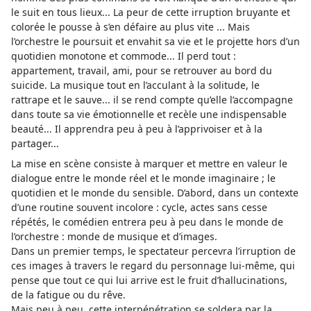
le suit en tous lieux... La peur de cette irruption bruyante et
colorée le pousse à s’en défaire au plus vite ... Mais
l’orchestre le poursuit et envahit sa vie et le projette hors d’un
quotidien monotone et commode... Il perd tout :
appartement, travail, ami, pour se retrouver au bord du
suicide. La musique tout en l’acculant à la solitude, le
rattrape et le sauve... il se rend compte qu’elle l’accompagne
dans toute sa vie émotionnelle et recèle une indispensable
beauté... Il apprendra peu à peu à l’apprivoiser et à la
partager...
La mise en scène consiste à marquer et mettre en valeur le
dialogue entre le monde réel et le monde imaginaire ; le
quotidien et le monde du sensible. D’abord, dans un contexte
d’une routine souvent incolore : cycle, actes sans cesse
répétés, le comédien entrera peu à peu dans le monde de
l’orchestre : monde de musique et d’images.
Dans un premier temps, le spectateur percevra l’irruption de
ces images à travers le regard du personnage lui-même, qui
pense que tout ce qui lui arrive est le fruit d’hallucinations,
de la fatigue ou du rêve.
Mais peu à peu, cette interpénétration se soldera par la