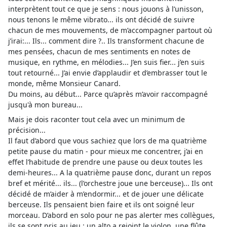
interprètent tout ce que je sens : nous jouons à l’unisson,
nous tenons le même vibrato... ils ont décidé de suivre
chacun de mes mouvements, de m’accompagner partout où
j’irai:... Ils... comment dire ?.. Ils transforment chacune de
mes pensées, chacun de mes sentiments en notes de
musique, en rythme, en mélodies... J’en suis fier... j’en suis
tout retourné... J’ai envie d’applaudir et d’embrasser tout le
monde, même Monsieur Canard.
Du moins, au début... Parce qu’après m’avoir raccompagné
jusqu'à mon bureau...
Mais je dois raconter tout cela avec un minimum de
précision...
Il faut d’abord que vous sachiez que lors de ma quatrième
petite pause du matin - pour mieux me concentrer, j’ai en
effet l’habitude de prendre une pause ou deux toutes les
demi-heures... A la quatrième pause donc, durant un repos
bref et mérité... ils... (l’orchestre joue une berceuse)... Ils ont
décidé de m’aider à m’endormir... et de jouer une délicate
berceuse. Ils pensaient bien faire et ils ont soigné leur
morceau. D’abord en solo pour ne pas alerter mes collègues,
ils se sont pris au jeu : un alto a rejoint le violon, une flûte