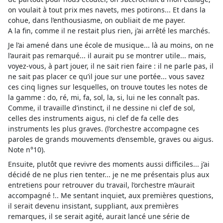
on voulait à tout prix mes navets, mes potirons... Et dans la
cohue, dans l’enthousiasme, on oubliait de me payer.
A la fin, comme il ne restait plus rien, j’ai arrêté les marchés.
Je l’ai amené dans une école de musique... là au moins, on ne
l’aurait pas remarqué... il aurait pu se montrer utile... mais,
voyez-vous, à part jouer, il ne sait rien faire : il ne parle pas, il
ne sait pas placer ce qu’il joue sur une portée... vous savez
ces cinq lignes sur lesquelles, on trouve toutes les notes de
la gamme : do, ré, mi, fa, sol, la, si, lui ne les connaît pas.
Comme, il travaille d’instinct, il ne dessine ni clef de sol,
celles des instruments aigus, ni clef de fa celle des
instruments les plus graves. (l’orchestre accompagne ces
paroles de grands mouvements d’ensemble, graves ou aigus.
Note n°10).
Ensuite, plutôt que revivre des moments aussi difficiles... j’ai
décidé de ne plus rien tenter... je ne me présentais plus aux
entretiens pour retrouver du travail, l’orchestre m’aurait
accompagné !.. Me sentant inquiet, aux premières questions,
il serait devenu insistant, suppliant, aux premières
remarques, il se serait agité, aurait lancé une série de