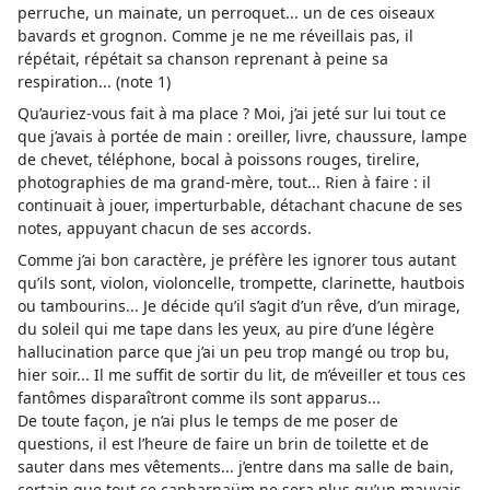
perruche, un mainate, un perroquet... un de ces oiseaux
bavards et grognon. Comme je ne me réveillais pas, il
répétait, répétait sa chanson reprenant à peine sa
respiration... (note 1)
Qu’auriez-vous fait à ma place ? Moi, j’ai jeté sur lui tout ce
que j’avais à portée de main : oreiller, livre, chaussure, lampe
de chevet, téléphone, bocal à poissons rouges, tirelire,
photographies de ma grand-mère, tout... Rien à faire : il
continuait à jouer, imperturbable, détachant chacune de ses
notes, appuyant chacun de ses accords.
Comme j’ai bon caractère, je préfère les ignorer tous autant
qu’ils sont, violon, violoncelle, trompette, clarinette, hautbois
ou tambourins... Je décide qu’il s’agit d’un rêve, d’un mirage,
du soleil qui me tape dans les yeux, au pire d’une légère
hallucination parce que j’ai un peu trop mangé ou trop bu,
hier soir... Il me suffit de sortir du lit, de m’éveiller et tous ces
fantômes disparaîtront comme ils sont apparus...
De toute façon, je n’ai plus le temps de me poser de
questions, il est l’heure de faire un brin de toilette et de
sauter dans mes vêtements... j’entre dans ma salle de bain,
certain que tout ce capharnaüm ne sera plus qu’un mauvais