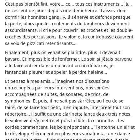
C’est pas bientôt fini. Votre... ce... tous ces instruments... là...
ne cessent de jouer depuis une demi-heure ! Laissez donc
dormir les honnêtes gens ! ». Il s’énerve et défonce presque
la porte, alors que les roulements de tambours deviennent
assourdissants. Il crie pour couvrir les croches et les double-
croches des percussions, le violon et la contrebasse couvrent
sa voix de pizzicati retentissants...
Finalement, plus on venait se plaindre, plus il devenait
bavard. Et impossible de l’enfermer. Le soir, si j’étais parvenu
à le faire entrer dans un placard ou un débarras, je
l’entendais pleurer et appeler à perdre haleine...
Et pensez à mes amis... imaginez nos discussions
entrecoupées par leurs interventions, nos soirées
accompagnées de suites, de sonates, de trios, de
symphonies. Et puis, il ne sait pas s’arrêter, au lieu de se
taire, de se faire tout petit, il en rajoute, interprète tout son
répertoire... il suffit qu’une clarinette lance deux-trois notes,
le violon veut s’y mettre et puis la flûte, la clarinette... les
cordes commencent, les bois répondent... il entonne un air et
le développe fièrement en plusieurs variations... une danse