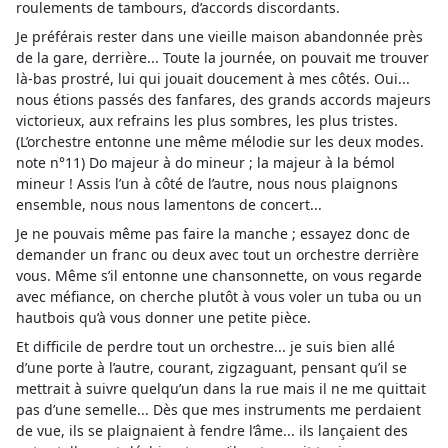
roulements de tambours, d’accords discordants.
Je préférais rester dans une vieille maison abandonnée près
de la gare, derrière... Toute la journée, on pouvait me trouver
là-bas prostré, lui qui jouait doucement à mes côtés. Oui...
nous étions passés des fanfares, des grands accords majeurs
victorieux, aux refrains les plus sombres, les plus tristes.
(L’orchestre entonne une même mélodie sur les deux modes.
note n°11) Do majeur à do mineur ; la majeur à la bémol
mineur ! Assis l’un à côté de l’autre, nous nous plaignons
ensemble, nous nous lamentons de concert...
Je ne pouvais même pas faire la manche ; essayez donc de
demander un franc ou deux avec tout un orchestre derrière
vous. Même s’il entonne une chansonnette, on vous regarde
avec méfiance, on cherche plutôt à vous voler un tuba ou un
hautbois qu’à vous donner une petite pièce.
Et difficile de perdre tout un orchestre... je suis bien allé
d’une porte à l’autre, courant, zigzaguant, pensant qu’il se
mettrait à suivre quelqu’un dans la rue mais il ne me quittait
pas d’une semelle... Dès que mes instruments me perdaient
de vue, ils se plaignaient à fendre l’âme... ils lançaient des