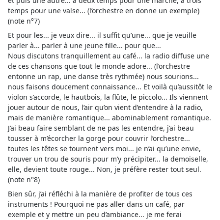
et puis une autre... à deux temps pour une marche, à trois
temps pour une valse... (l’orchestre en donne un exemple)
(note n°7)
Et pour les... je veux dire... il suffit qu’une... que je veuille
parler à... parler à une jeune fille... pour que...
Nous discutons tranquillement au café... la radio diffuse une
de ces chansons que tout le monde adore... (l’orchestre
entonne un rap, une danse très rythmée) nous sourions...
nous faisons doucement connaissance... Et voilà qu’aussitôt le
violon s’accorde, le hautbois, la flûte, le piccolo... Ils viennent
jouer autour de nous, l’air qu’on vient d’entendre à la radio,
mais de manière romantique... abominablement romantique.
J’ai beau faire semblant de ne pas les entendre, j’ai beau
tousser à m’écorcher la gorge pour couvrir l’orchestre...
toutes les têtes se tournent vers moi... je n’ai qu’une envie,
trouver un trou de souris pour m’y précipiter... la demoiselle,
elle, devient toute rouge... Non, je préfère rester tout seul.
(note n°8)
Bien sûr, j’ai réfléchi à la manière de profiter de tous ces
instruments ! Pourquoi ne pas aller dans un café, par
exemple et y mettre un peu d’ambiance... je me ferai