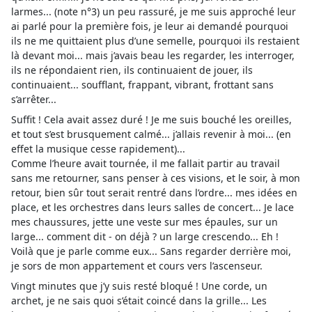
larmes... (note n°3) un peu rassuré, je me suis approché leur
ai parlé pour la première fois, je leur ai demandé pourquoi
ils ne me quittaient plus d’une semelle, pourquoi ils restaient
là devant moi... mais j’avais beau les regarder, les interroger,
ils ne répondaient rien, ils continuaient de jouer, ils
continuaient... soufflant, frappant, vibrant, frottant sans
s’arrêter...
Suffit ! Cela avait assez duré ! Je me suis bouché les oreilles,
et tout s’est brusquement calmé... j’allais revenir à moi... (en
effet la musique cesse rapidement)...
Comme l’heure avait tournée, il me fallait partir au travail
sans me retourner, sans penser à ces visions, et le soir, à mon
retour, bien sûr tout serait rentré dans l’ordre... mes idées en
place, et les orchestres dans leurs salles de concert... Je lace
mes chaussures, jette une veste sur mes épaules, sur un
large... comment dit - on déjà ? un large crescendo... Eh !
Voilà que je parle comme eux... Sans regarder derrière moi,
je sors de mon appartement et cours vers l’ascenseur.
Vingt minutes que j’y suis resté bloqué ! Une corde, un
archet, je ne sais quoi s’était coincé dans la grille... Les