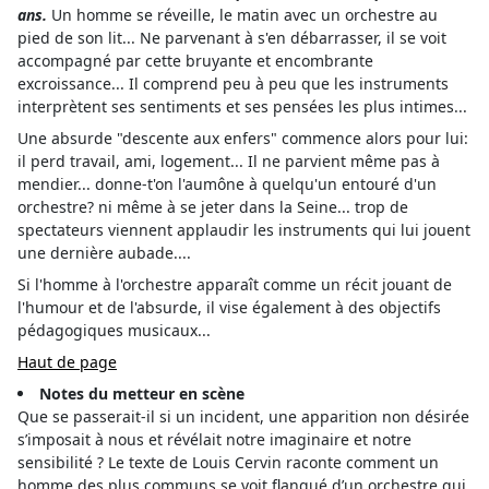
ans.
Un homme se réveille, le matin avec un orchestre au
pied de son lit... Ne parvenant à s'en débarrasser, il se voit
accompagné par cette bruyante et encombrante
excroissance... Il comprend peu à peu que les instruments
interprètent ses sentiments et ses pensées les plus intimes...
Une absurde "descente aux enfers" commence alors pour lui:
il perd travail, ami, logement... Il ne parvient même pas à
mendier... donne-t'on l'aumône à quelqu'un entouré d'un
orchestre? ni même à se jeter dans la Seine... trop de
spectateurs viennent applaudir les instruments qui lui jouent
une dernière aubade....
Si l'homme à l'orchestre apparaît comme un récit jouant de
l'humour et de l'absurde, il vise également à des objectifs
pédagogiques musicaux...
Haut de page
Notes du metteur en scène
Que se passerait-il si un incident, une apparition non désirée
s’imposait à nous et révélait notre imaginaire et notre
sensibilité ? Le texte de Louis Cervin raconte comment un
homme des plus communs se voit flanqué d’un orchestre qui