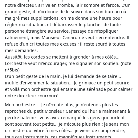
notre directeur, arrive en trombe, l’air sombre et féroce. D’un
grand geste, il m’ordonne de le suivre dans son bureau où
malgré mes supplications, on me donne une heure pour
régler ma situation, et débarrasser le plancher de toute
personne étrangère au service. J’essaye de m’expliquer
calmement, mais Monsieur Canard ne veut rien entendre. Il
refuse d’un cri toutes mes excuses ; il reste sourd à toutes
mes demandes.
Aussitôt, les cordes se mettent à gronder à mes côtés...
L’orchestre veut m’encourager, me signaler son soutien. (note
n°5bis)
D’un petit geste de la main, je lui demande de se taire...
inutile d’envenimer la situation... Je grimace un petit sourire
et voilà mon orchestre qui entame une sérénade pour calmer
notre directeur courroucé.
Mon orchestre !.. Je n’écoute plus, je n’entends plus les
reproches du petit Monsieur Canard qui hurle maintenant à
perdre haleine - vous avez remarqué les gens qui hurlent
sont souvent tout petits... Je n’écoute plus rien : je sens mon
orchestre qui vibre à mes côtés... je viens de comprendre,
tous ces instruments, ces magnifiques instruments