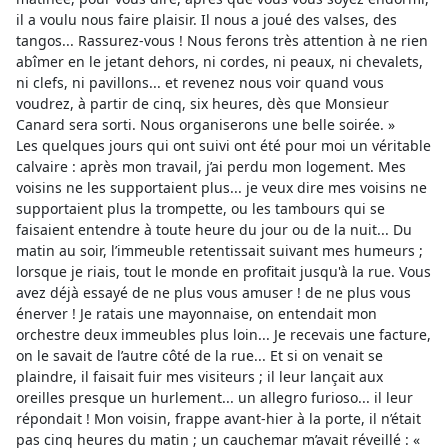
il a voulu nous faire plaisir. Il nous a joué des valses, des
tangos... Rassurez-vous ! Nous ferons très attention à ne rien
abîmer en le jetant dehors, ni cordes, ni peaux, ni chevalets,
ni clefs, ni pavillons... et revenez nous voir quand vous
voudrez, à partir de cinq, six heures, dès que Monsieur
Canard sera sorti. Nous organiserons une belle soirée. »
Les quelques jours qui ont suivi ont été pour moi un véritable
calvaire : après mon travail, j’ai perdu mon logement. Mes
voisins ne les supportaient plus... je veux dire mes voisins ne
supportaient plus la trompette, ou les tambours qui se
faisaient entendre à toute heure du jour ou de la nuit... Du
matin au soir, l’immeuble retentissait suivant mes humeurs ;
lorsque je riais, tout le monde en profitait jusqu'à la rue. Vous
avez déjà essayé de ne plus vous amuser ! de ne plus vous
énerver ! Je ratais une mayonnaise, on entendait mon
orchestre deux immeubles plus loin... Je recevais une facture,
on le savait de l’autre côté de la rue... Et si on venait se
plaindre, il faisait fuir mes visiteurs ; il leur lançait aux
oreilles presque un hurlement... un allegro furioso... il leur
répondait ! Mon voisin, frappe avant-hier à la porte, il n’était
pas cinq heures du matin ; un cauchemar m’avait réveillé : «