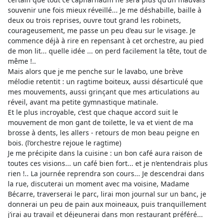
souvenir une fois mieux réveillé... Je me déshabille, baille à
deux ou trois reprises, ouvre tout grand les robinets,
courageusement, me passe un peu d’eau sur le visage. Je
commence déjà à rire en repensant à cet orchestre, au pied
de mon lit... quelle idée ... on perd facilement la tête, tout de
même !..
Mais alors que je me penche sur le lavabo, une brève
mélodie retentit : un ragtime boiteux, aussi désarticulé que
mes mouvements, aussi grinçant que mes articulations au
réveil, avant ma petite gymnastique matinale.
Et le plus incroyable, c’est que chaque accord suit le
mouvement de mon gant de toilette, le va et vient de ma
brosse à dents, les allers - retours de mon beau peigne en
bois. (l’orchestre rejoue le ragtime)
Je me précipite dans la cuisine : un bon café aura raison de
toutes ces visions... un café bien fort... et je n’entendrais plus
rien !.. La journée reprendra son cours... Je descendrai dans
la rue, discuterai un moment avec ma voisine, Madame
Bécarre, traverserai le parc, lirai mon journal sur un banc, je
donnerai un peu de pain aux moineaux, puis tranquillement
j’irai au travail et déjeunerai dans mon restaurant préféré...