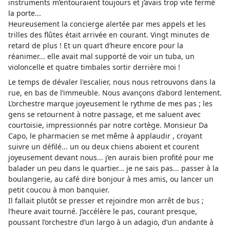
instruments m’entouraient toujours et j’avais trop vite fermé
la porte...
Heureusement la concierge alertée par mes appels et les
trilles des flûtes était arrivée en courant. Vingt minutes de
retard de plus ! Et un quart d’heure encore pour la
réanimer... elle avait mal supporté de voir un tuba, un
violoncelle et quatre timbales sortir derrière moi !
Le temps de dévaler l'escalier, nous nous retrouvons dans la
rue, en bas de l’immeuble. Nous avançons d’abord lentement.
L’orchestre marque joyeusement le rythme de mes pas ; les
gens se retournent à notre passage, et me saluent avec
courtoisie, impressionnés par notre cortège. Monsieur Da
Capo, le pharmacien se met même à applaudir , croyant
suivre un défilé... un ou deux chiens aboient et courent
joyeusement devant nous... j’en aurais bien profité pour me
balader un peu dans le quartier... je ne sais pas... passer à la
boulangerie, au café dire bonjour à mes amis, ou lancer un
petit coucou à mon banquier.
Il fallait plutôt se presser et rejoindre mon arrêt de bus ;
l’heure avait tourné. J’accélère le pas, courant presque,
poussant l’orchestre d’un largo à un adagio, d’un andante à