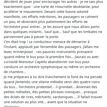
décident de jouer pour encourager les autres - je ne sais plus
exactement quoi - une sorte de ritournelle obsédante, pour
accélérer le mouvement. Devant cette bonne volonté
manifeste, ces efforts méritoires, les passagers se calment
un peu, et observent plus patiemment les efforts de
l’orchestre pour entrer... Je les assure que nous allons partir
dans quelques instants.. Sauf que... Sauf que les timbales ne
parviennent pas à passer la porte.
C’en était trop ! Le conducteur menace de démarrer à
l’instant, applaudi par l’ensemble des passagers. J’allais me
lever, m’interposer : ces pauvres instruments prenaient
quand même le bus pour la première fois... J’aurais vu avec
curiosité Monsieur Capella abandonner son bus pour
conduire un orchestre symphonique ou même un orchestre
de chambre...
Je me préparais à lui dire franchement le fond de ma pensée
quand j’entendis une vilaine mélodie venir des quatre coins
du bus... l’orchestre protestait... il grondait... ânonnait des
petites mélodies, des petites phrases ironiques... presque
des éclats de rires, méchants, sardoniques.... Il fallait trouver
une solution au plus vite... avant que la situation ne
dégénère.