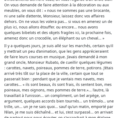
On vous demande de faire attention à la décoration ou aux
meubles, on vous dit : « nous ne sommes pas une brocante,
ni une salle d’attente, Monsieur, laissez donc vos affaires
dehors. On ne vous les volera pas... si vous en amenez un de
plus ici, nous allons étouffer. ou encore... nous avons
quelques bibelots et des objets fragiles ici, la prochaine fois,
amenez donc un crocodile, un éléphant ou un cheval... »
Il y a quelques jours, je suis allé sur les marchés, certain qu’il
y mettrait un peu d’animation, que les gens apprécieraient
de faire leurs courses en musique. J’avais demandé à mon
grand oncle, Monsieur Rubato, de cueillir quelques légumes
: carottes, navets, poireaux, pommes de terre, potirons. J’étais
arrivé très tôt sur la place de la ville, certain que tout se
passerait bien : pendant que je vantais mes navets, mes
carottes... « ils sont beaux, ils sont frais, ils sentent bon, mes
poireaux, mes oignons, mes pommes de terre.»... l’autre, là
travaillait à l’unisson... un compliment, un bel arpège, un
argument, quelques accords bien tournés... un trémolo... une
trille, un... un je ne sais quoi... sauf qu’un matin, emporté par
l’élan, je me suis déchaîné... et lui, s’est surpassé... on arrivait
de partout pour nous écouter, on s’accrochait à mon étalage,