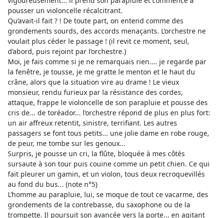
vigoureusement... il prend son parapluie et commence à
pousser un violoncelle récalcitrant.
Qu’avait-il fait ? ! De toute part, on entend comme des
grondements sourds, des accords menaçants. L’orchestre ne
voulait plus céder le passage ! (il revit ce moment, seul,
d’abord, puis rejoint par l’orchestre.)
Moi, je fais comme si je ne remarquais rien.... je regarde par
la fenêtre, je tousse, je me gratte le menton et le haut du
crâne, alors que la situation vire au drame ! Le vieux
monsieur, rendu furieux par la résistance des cordes,
attaque, frappe le violoncelle de son parapluie et pousse des
cris de... de toréador... l’orchestre répond de plus en plus fort:
un air affreux retentit, sinistre, terrifiant. Les autres
passagers se font tous petits... une jolie dame en robe rouge,
de peur, me tombe sur les genoux...
Surpris, je pousse un cri, la flûte, bloquée à mes côtés
sursaute à son tour puis couine comme un petit chien. Ce qui
fait pleurer un gamin, et un violon, tous deux recroquevillés
au fond du bus... (note n°5)
L’homme au parapluie, lui, se moque de tout ce vacarme, des
grondements de la contrebasse, du saxophone ou de la
trompette. Il poursuit son avancée vers la porte... en agitant