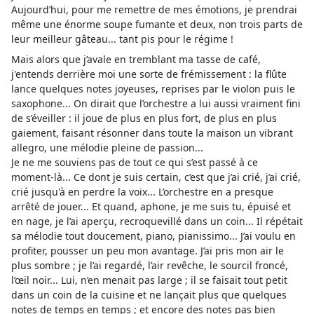
Aujourd’hui, pour me remettre de mes émotions, je prendrai
même une énorme soupe fumante et deux, non trois parts de
leur meilleur gâteau... tant pis pour le régime !
Mais alors que j’avale en tremblant ma tasse de café,
j'entends derrière moi une sorte de frémissement : la flûte
lance quelques notes joyeuses, reprises par le violon puis le
saxophone... On dirait que l’orchestre a lui aussi vraiment fini
de s’éveiller : il joue de plus en plus fort, de plus en plus
gaiement, faisant résonner dans toute la maison un vibrant
allegro, une mélodie pleine de passion...
Je ne me souviens pas de tout ce qui s’est passé à ce
moment-là... Ce dont je suis certain, c’est que j’ai crié, j’ai crié,
crié jusqu'à en perdre la voix... L’orchestre en a presque
arrêté de jouer... Et quand, aphone, je me suis tu, épuisé et
en nage, je l’ai aperçu, recroquevillé dans un coin... Il répétait
sa mélodie tout doucement, piano, pianissimo... J’ai voulu en
profiter, pousser un peu mon avantage. J’ai pris mon air le
plus sombre ; je l’ai regardé, l’air revêche, le sourcil froncé,
l’œil noir... Lui, n’en menait pas large ; il se faisait tout petit
dans un coin de la cuisine et ne lançait plus que quelques
notes de temps en temps ; et encore des notes pas bien