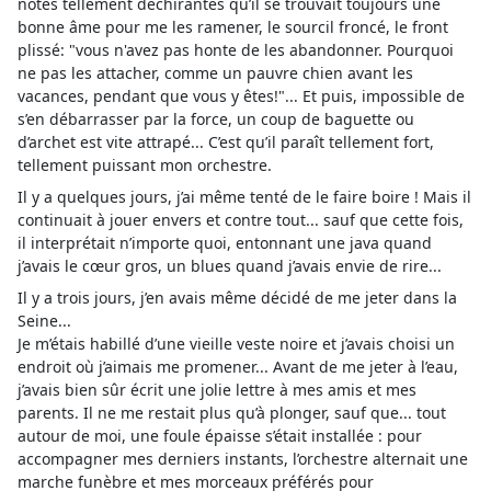
notes tellement déchirantes qu’il se trouvait toujours une
bonne âme pour me les ramener, le sourcil froncé, le front
plissé: "vous n'avez pas honte de les abandonner. Pourquoi
ne pas les attacher, comme un pauvre chien avant les
vacances, pendant que vous y êtes!"... Et puis, impossible de
s’en débarrasser par la force, un coup de baguette ou
d’archet est vite attrapé... C’est qu’il paraît tellement fort,
tellement puissant mon orchestre.
Il y a quelques jours, j’ai même tenté de le faire boire ! Mais il
continuait à jouer envers et contre tout... sauf que cette fois,
il interprétait n’importe quoi, entonnant une java quand
j’avais le cœur gros, un blues quand j’avais envie de rire...
Il y a trois jours, j’en avais même décidé de me jeter dans la
Seine...
Je m’étais habillé d’une vieille veste noire et j’avais choisi un
endroit où j’aimais me promener... Avant de me jeter à l’eau,
j’avais bien sûr écrit une jolie lettre à mes amis et mes
parents. Il ne me restait plus qu’à plonger, sauf que... tout
autour de moi, une foule épaisse s’était installée : pour
accompagner mes derniers instants, l’orchestre alternait une
marche funèbre et mes morceaux préférés pour