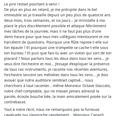
Le pire restait pourtant à venir !
De plus en plus en retard, je me précipite dans le bel
immeuble où je travaille depuis un peu plus de quatorze ans
deux mois, trois semaines, et six jours... Je m’installe à ma
place le plus discrètement possible et attaque fébrilement
mes tâches de la journée; mais il ne faut pas plus d’une
demi-heure pour que tous mes collègues m’entourent et me
harcèlent de questions. Pourquoi une flûte repose-t-elle sur
ton épaule ? Et pourquoi une trompette se cache-t-elle sous
ton bureau ? Et puis que fais-tu avec un violon qui sort de ton
placard ? Nous parlons tous les deux dans tous les sens... je
veux dire l’orchestre et moi... J’essaye d’expliquer la présence
de tous ces instruments, je raconte nos récentes aventures,
l’orchestre lancent ses mélodies dans tous les sens... je dois
avouer que notre auditoire semblait captivé... nous
cherchons à tout raconter... même Monsieur Octave Staccato,
notre chef-comptable, qui ne m’avait jamais adressé la
parole, écoute bouche bée, la main amicalement posée sur la
contrebasse.
Tout à notre récit, nous ne remarquons pas la furieuse
cavalcade qui s’approche rapidement... Monsieur Canard,