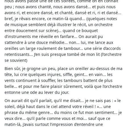
nous avons passé une de ces soirées, comme on en connaît
peu ; nous avons chanté, nous avons dansé... et puis nous
avons ri, et encore dansé, et chanté, dansé et ri, ri et dansé...
bref, je rêvais encore, ce matin-là quand... (quelques notes
de musique semblent déjà illustrer le récit, un orchestre
entre doucement sur scène)... quand ce bouquet
d’instruments me réveille en fanfare... On aurait pu
s’attendre à une douce mélodie... non... lui, me lance aux
oreilles un large roulement de tambour... une série d’accords
retentissants... J’en suis presque tombé de mon lit (l’orchestre
se souvient)
Bien sûr, je grogne un peu, place un oreiller au-dessus de ma
tête, lui crie quelques injures, siffle, geint... en vain... les
vents continuent à souffler, les tambours battent de plus
belle... et pour me faire plaisir sûrement, voilà que l’orchestre
entonne une ode au lever du jour.
On aurait dit qu’il parlait, qu’il me disait... je ne sais pas : « le
soleil, déjà haut dans le ciel attend votre réveil ! »... une
phrase du même genre... du moins ce fut mon sentiment... je
veux dire... qu’il parle comme vous et moi... sauf que ce
matin-là, j’avais surtout l’impression d’entendre une