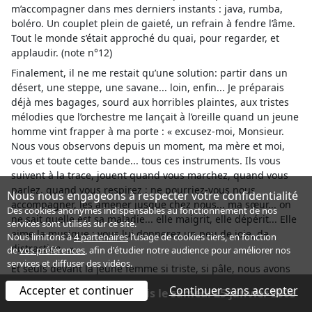
m’accompagner dans mes derniers instants : java, rumba,
boléro. Un couplet plein de gaieté, un refrain à fendre l’âme.
Tout le monde s’était approché du quai, pour regarder, et
applaudir. (note n°12)
Finalement, il ne me restait qu’une solution: partir dans un
désert, une steppe, une savane... loin, enfin... Je préparais
déjà mes bagages, sourd aux horribles plaintes, aux tristes
mélodies que l’orchestre me lançait à l’oreille quand un jeune
homme vint frapper à ma porte : « excusez-moi, Monsieur.
Nous vous observons depuis un moment, ma mère et moi,
vous et toute cette bande... tous ces instruments. Ils vous
suivent à la trace, jouent quand vous marchez, quand vous
parlez, quand vous respirez ; ne pourriez-vous nous
Nous nous engageons à respecter votre confidentialité
accompagner, les amener jusque chez nous... ma sœur... on
Des cookies anonymes indispensables au fonctionnement de nos
ne sait quelle est sa maladie... elle maigrit, elle dépérit... Elle
services sont utilisés sur ce site.
aime la musique ; vous lui donnerez un peu de joie, de
Nous limitons à
4 partenaires
l’usage de cookies tiers, en fonction
distraction...»
de
vos préférences
, afin d'étudier notre audience pour améliorer nos
services et diffuser des vidéos.
Et seuls devant la jeune femme si triste, si pâle, nous avons
joué comme jamais, enchaînant arias, fugues, suites et
Accepter et continuer
Continuer sans accepter
Spectacle terminé depuis le samedi 25 janvier 2003
ritournelles. Deux nuits entières, la flûte et la trompette ont