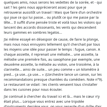
quelques amis, nous serons les vedettes de la soirée, et - qui
sait ? les gens nous apprécieront assez pour que je
retrouverai aussitôt un travail ! Mais que faire d’un orchestre
qui joue ce qui lui passe... ou plutôt ce qui me passe par la
tête... Il suffit d’une pensée triste et voilà tous les violons qui
lancent des accords dissonants, les vents qui descendent
leurs gammes en sombres legatos...
J’ai même essayé en désespoir de cause, de faire la plonge,
mais nous nous ennuyons tellement qu’il cherchait par tous
les moyens une idée pour passer le temps : fugue, canon. A
chaque assiette, il reprenait une mélodie... une assiette, la
mélodie une première fois, au saxophone par exemple, une
deuxième assiette, la mélodie au violon, une troisième, à la
clarinette... ainsi de suite... un peu comme « un kilomètre à
pied... ça use...ça use... » :(L’orchestre lance un canon, sur les
recommandations presque chantées du comédien. Note n°9).
Le restaurant se vidait : les clients venaient tous s’installer
dans les cuisines pour nous écouter.
J’ai continué à chercher du travail ici et là... mais le cœur n’y
était plus... Lorsque vous entrez avec une tripotée
d’instruments derrière vous, on vous regarde d’un drôle d’air.