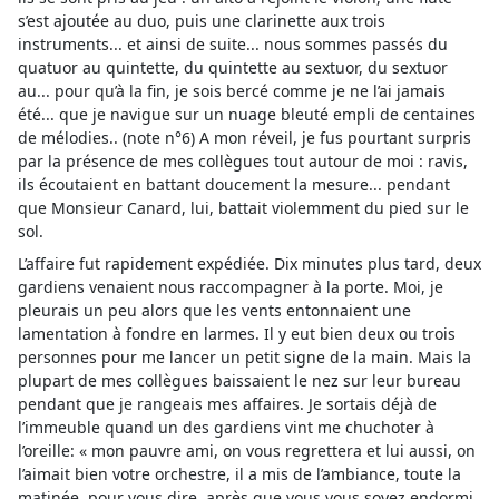
s’est ajoutée au duo, puis une clarinette aux trois
instruments... et ainsi de suite... nous sommes passés du
quatuor au quintette, du quintette au sextuor, du sextuor
au... pour qu’à la fin, je sois bercé comme je ne l’ai jamais
été... que je navigue sur un nuage bleuté empli de centaines
de mélodies.. (note n°6) A mon réveil, je fus pourtant surpris
par la présence de mes collègues tout autour de moi : ravis,
ils écoutaient en battant doucement la mesure... pendant
que Monsieur Canard, lui, battait violemment du pied sur le
sol.
L’affaire fut rapidement expédiée. Dix minutes plus tard, deux
gardiens venaient nous raccompagner à la porte. Moi, je
pleurais un peu alors que les vents entonnaient une
lamentation à fondre en larmes. Il y eut bien deux ou trois
personnes pour me lancer un petit signe de la main. Mais la
plupart de mes collègues baissaient le nez sur leur bureau
pendant que je rangeais mes affaires. Je sortais déjà de
l’immeuble quand un des gardiens vint me chuchoter à
l’oreille: « mon pauvre ami, on vous regrettera et lui aussi, on
l’aimait bien votre orchestre, il a mis de l’ambiance, toute la
matinée, pour vous dire, après que vous vous soyez endormi,