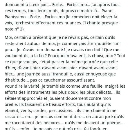
donnaient à cœur joie... Forte... Fortissimo... J’ai appris tous
ces termes, tous leurs mots, depuis ce matin-là... Piano...
Pianissimo... Forte... Fortissimo (le comédien doit élever la
voix, l’orchestre effectuant ces nuances. Il chante presque -
note n° 2).
Moi, certain à présent que je ne rêvais pas, certain qu’ils
resteraient autour de moi, je commençais à m’inquiéter un
peu... Je n’avais rien demandé ! Je n’avais rien fait ! Que me
voulaient-ils, à la fin ? Pourquoi m’avaient-ils choisi, moi ? Tout
ce que je voulais, c’était passer la même journée que celle
d’hier, d’avant-hier, d’avant-avant-hier, d’avant-avant-avant-
hier... une journée aussi tranquille, aussi ennuyeuse que
d’habitude... pas ce cauchemar assourdissant.
Pour dire la vérité, je tremblais comme une feuille, malgré les
efforts des instruments les plus doux, les plus délicats... ils
s’étaient approchés et jouaient doucement contre mon
oreille. Ils faisaient de beaux efforts, tous autant qu’ils
étaient, vents, cordes, percussions... ils cherchaient à me
rassurer... en... je ne sais comment dire... on aurait juré qu’ils
me racontaient des histoires... qu’ils me disaient un poème...
qu’ils... enfin... je ne sais ce qui m’a pris, j’ai fondu en