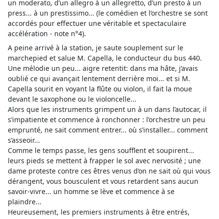
un moderato, d’un allegro à un allegretto, d’un presto à un
press... à un prestissimo... (le comédien et l’orchestre se sont
accordés pour effectuer une véritable et spectaculaire
accélération - note n°4).
A peine arrivé à la station, je saute souplement sur le
marchepied et salue M. Capella, le conducteur du bus 440.
Une mélodie un peu... aigre retentit: dans ma hâte, j’avais
oublié ce qui avançait lentement derrière moi... et si M.
Capella sourit en voyant la flûte ou violon, il fait la moue
devant le saxophone ou le violoncelle...
Alors que les instruments grimpent un à un dans l’autocar, il
s’impatiente et commence à ronchonner : l’orchestre un peu
emprunté, ne sait comment entrer... où s’installer... comment
s’asseoir...
Comme le temps passe, les gens soufflent et soupirent...
leurs pieds se mettent à frapper le sol avec nervosité ; une
dame proteste contre ces êtres venus d’on ne sait où qui vous
dérangent, vous bousculent et vous retardent sans aucun
savoir-vivre... un homme se lève et commence à se
plaindre...
Heureusement, les premiers instruments à être entrés,