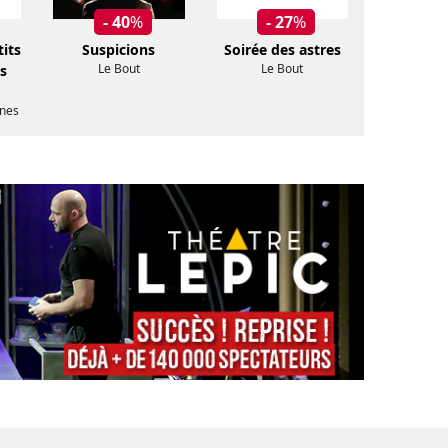
- 40
%
- 27
%
tits
Suspicions
Soirée des astres
Le Bout
Le Bout
s
nes