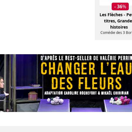
- 36
%
Les Flèches - Pe
titres, Grande
histoires
Comédie des 3 Bor