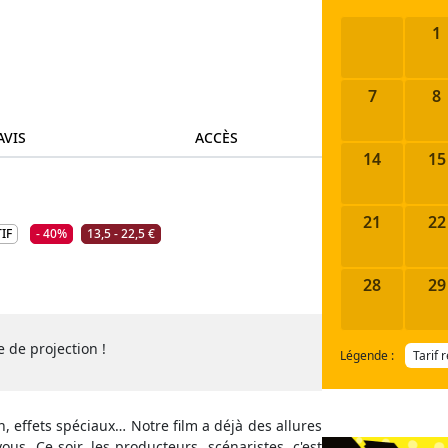
1
7
8
AVIS
ACCÈS
14
15
21
22
IF
- 40%
13,5 - 22,5 €
28
29
 de projection !
Légende :
Tarif 
, effets spéciaux… Notre film a déjà des allures
s. Ce soir, les producteurs, scénaristes, c'est