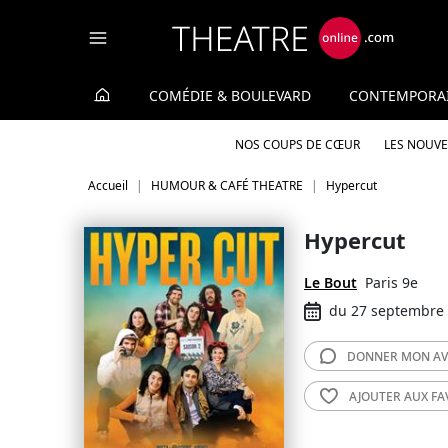
Panneau de gestion des cookies
COMÉDIE & BOULEVARD
CONTEMPORA
NOS COUPS DE CŒUR
LES NOUV
Accueil
HUMOUR & CAFÉ THEATRE
Hypercut
Hypercut
Le Bout
Paris 9e
du 27 septembre 
DONNER MON
AV
AJOUTER AUX
FA