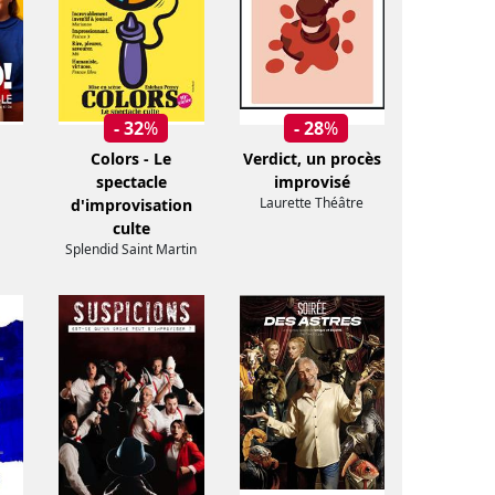
- 32
%
- 28
%
Colors - Le
Verdict, un procès
spectacle
improvisé
Laurette Théâtre
d'improvisation
culte
Splendid Saint Martin