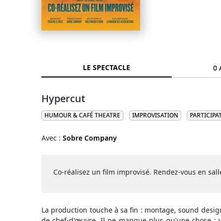
LE SPECTACLE
0 
Hypercut
HUMOUR & CAFÉ THEATRE
IMPROVISATION
PARTICIPAT
Avec :
Sobre Company
Co-réalisez un film improvisé. Rendez-vous en salle
La production touche à sa fin : montage, sound design
de chef-d'œuvre. Il ne manque plus qu'une chose : vou