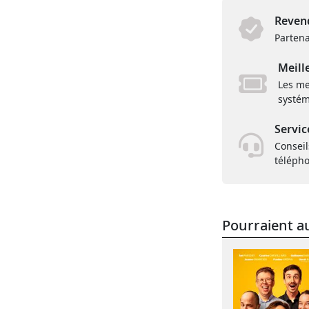
Revend
Partena
Meill
Les me
systém
Servic
Conseil
téléph
Pourraient au