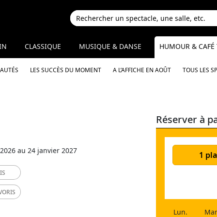
IN
CLASSIQUE
MUSIQUE & DANSE
HUMOUR & CAFÉ 
EAUTÉS
LES SUCCÈS DU MOMENT
A L’AFFICHE EN AOÛT
TOUS LES S
Réserver à pa
2026 au 24 janvier 2027
1 pla
IS
VORIS
Lun.
Mar