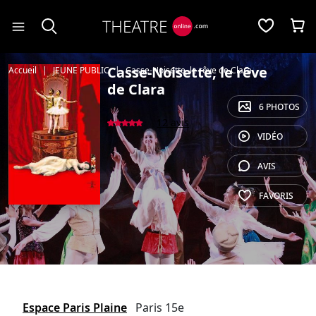
Panneau de gestion des cookies
Casse-Noisette, le rêve
Accueil
JEUNE PUBLIC
Casse-Noisette, le rêve de Clara
de Clara
6 PHOTOS
12 avis
VIDÉO
AVIS
FAVORIS
Espace Paris Plaine
Paris 15e