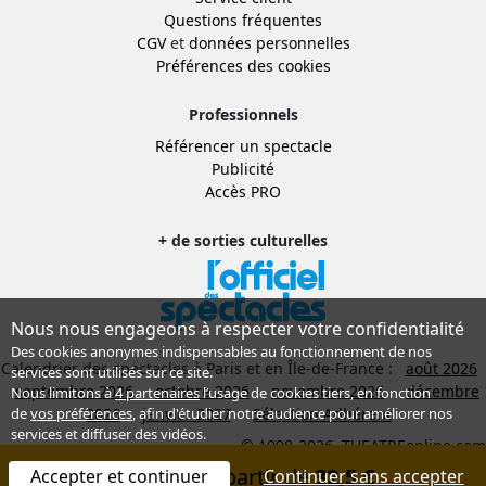
Questions fréquentes
CGV
et
données personnelles
Préférences des cookies
Professionnels
Référencer un spectacle
Publicité
Accès PRO
+ de sorties culturelles
Nous nous engageons à respecter votre confidentialité
Des cookies anonymes indispensables au fonctionnement de nos
Calendrier des spectacles à Paris et en Île-de-France :
août 2026
services sont utilisés sur ce site.
septembre 2026
octobre 2026
novembre 2026
décembre
Nous limitons à
4 partenaires
l’usage de cookies tiers, en fonction
2026
janvier 2027
Sélection Adhérent
de
vos préférences
, afin d'étudier notre audience pour améliorer nos
services et diffuser des vidéos.
© 1998-2026, THEATREonline.com
Réserver à partir de
32,5 €
Accepter et continuer
Continuer sans accepter