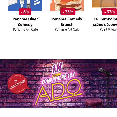
- 8
%
- 25
%
- 33
%
Paname Diner
Paname Comedy
Le TremPoint 
Comedy
Brunch
scène découv
Paname Art Café
Paname Art Café
Point-Virgul