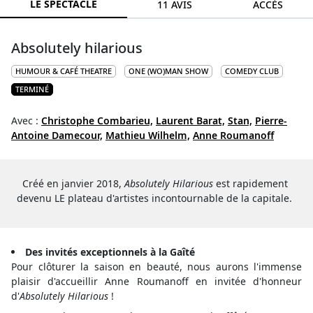
LE SPECTACLE
11 AVIS
ACCÈS
Absolutely hilarious
HUMOUR & CAFÉ THEATRE
ONE (WO)MAN SHOW
COMEDY CLUB
TERMINÉ
Avec :
Christophe Combarieu,
Laurent Barat,
Stan,
Pierre-
Antoine Damecour,
Mathieu Wilhelm,
Anne Roumanoff
Créé en janvier 2018,
Absolutely Hilarious
est rapidement
devenu LE plateau d'artistes incontournable de la capitale.
Des invités exceptionnels à la Gaîté
Pour clôturer la saison en beauté, nous aurons l'immense
plaisir d'accueillir Anne Roumanoff en invitée d'honneur
d'
Absolutely Hilarious
!