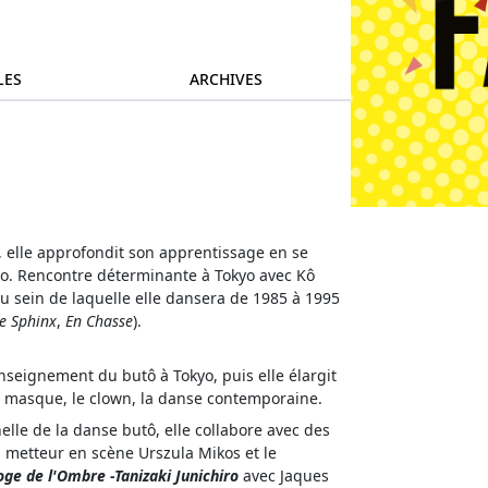
LES
ARCHIVES
, elle approfondit son apprentissage en se
to. Rencontre déterminante à Tokyo avec Kô
u sein de laquelle elle dansera de 1985 à 1995
e Sphinx
,
En Chasse
).
nseignement du butô à Tokyo, puis elle élargit
le masque, le clown, la danse contemporaine.
lle de la danse butô, elle collabore avec des
la metteur en scène Urszula Mikos et le
oge de l'Ombre -Tanizaki Junichiro
avec Jaques