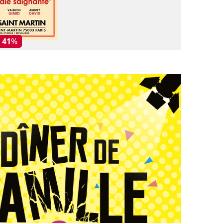
- 41
%