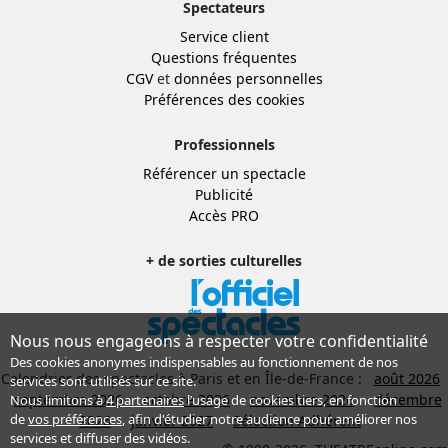
Spectateurs
Service client
Questions fréquentes
CGV
et
données personnelles
Préférences des cookies
Professionnels
Référencer un spectacle
Publicité
Accès PRO
+ de sorties culturelles
Nous nous engageons à respecter votre confidentialité
Des cookies anonymes indispensables au fonctionnement de nos
Calendrier des spectacles à Paris et en Île-de-France :
août 2026
services sont utilisés sur ce site.
septembre 2026
octobre 2026
novembre 2026
décembre
Nous limitons à
4 partenaires
l’usage de cookies tiers, en fonction
de
vos préférences
, afin d'étudier notre audience pour améliorer nos
2026
janvier 2027
Sélection Adhérent
services et diffuser des vidéos.