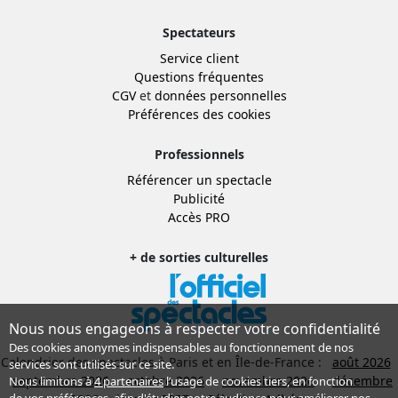
Spectateurs
Service client
Questions fréquentes
CGV
et
données personnelles
Préférences des cookies
Professionnels
Référencer un spectacle
Publicité
Accès PRO
+ de sorties culturelles
Nous nous engageons à respecter votre confidentialité
Des cookies anonymes indispensables au fonctionnement de nos
Calendrier des spectacles à Paris et en Île-de-France :
août 2026
services sont utilisés sur ce site.
septembre 2026
octobre 2026
novembre 2026
décembre
Nous limitons à
4 partenaires
l’usage de cookies tiers, en fonction