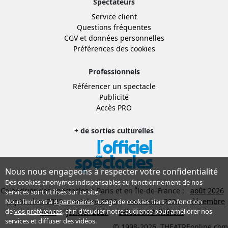
Spectateurs
Service client
Questions fréquentes
CGV
et
données personnelles
Préférences des cookies
Professionnels
Référencer un spectacle
Publicité
Accès PRO
+ de sorties culturelles
Nous nous engageons à respecter votre confidentialité
Des cookies anonymes indispensables au fonctionnement de nos
Calendrier des spectacles à Paris et en Île-de-France :
août 2026
services sont utilisés sur ce site.
septembre 2026
octobre 2026
novembre 2026
décembre
Nous limitons à
4 partenaires
l’usage de cookies tiers, en fonction
de
vos préférences
, afin d'étudier notre audience pour améliorer nos
2026
janvier 2027
Sélection Adhérent
services et diffuser des vidéos.
© 1998-2026, THEATREonline.com