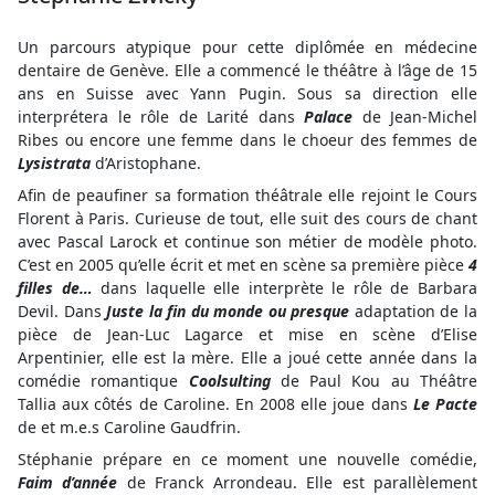
Un parcours atypique pour cette diplômée en médecine
dentaire de Genève. Elle a commencé le théâtre à l’âge de 15
ans en Suisse avec Yann Pugin. Sous sa direction elle
interprétera le rôle de Larité dans
Palace
de Jean-Michel
Ribes ou encore une femme dans le choeur des femmes de
Lysistrata
d’Aristophane.
Afin de peaufiner sa formation théâtrale elle rejoint le Cours
Florent à Paris. Curieuse de tout, elle suit des cours de chant
avec Pascal Larock et continue son métier de modèle photo.
C’est en 2005 qu’elle écrit et met en scène sa première pièce
4
filles de…
dans laquelle elle interprète le rôle de Barbara
Devil. Dans
Juste la fin du monde ou presque
adaptation de la
pièce de Jean-Luc Lagarce et mise en scène d’Elise
Arpentinier, elle est la mère. Elle a joué cette année dans la
comédie romantique
Coolsulting
de Paul Kou au Théâtre
Tallia aux côtés de Caroline. En 2008 elle joue dans
Le Pacte
de et m.e.s Caroline Gaudfrin.
Stéphanie prépare en ce moment une nouvelle comédie,
Faim d’année
de Franck Arrondeau. Elle est parallèlement