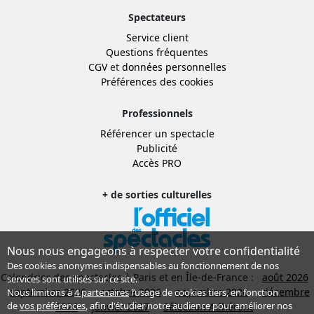
Spectateurs
Service client
Questions fréquentes
CGV
et
données personnelles
Préférences des cookies
Professionnels
Référencer un spectacle
Publicité
Accès PRO
+ de sorties culturelles
Nous nous engageons à respecter votre confidentialité
Des cookies anonymes indispensables au fonctionnement de nos
Calendrier des spectacles à Paris et en Île-de-France :
août 2026
services sont utilisés sur ce site.
septembre 2026
octobre 2026
novembre 2026
décembre
Nous limitons à
4 partenaires
l’usage de cookies tiers, en fonction
de
vos préférences
, afin d'étudier notre audience pour améliorer nos
2026
janvier 2027
Sélection Adhérent