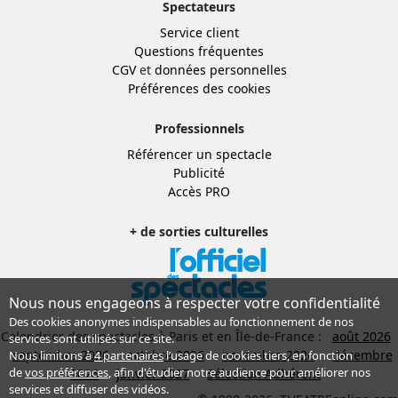
Spectateurs
Service client
Questions fréquentes
CGV
et
données personnelles
Préférences des cookies
Professionnels
Référencer un spectacle
Publicité
Accès PRO
+ de sorties culturelles
Nous nous engageons à respecter votre confidentialité
Des cookies anonymes indispensables au fonctionnement de nos
Calendrier des spectacles à Paris et en Île-de-France :
août 2026
services sont utilisés sur ce site.
septembre 2026
octobre 2026
novembre 2026
décembre
Nous limitons à
4 partenaires
l’usage de cookies tiers, en fonction
de
vos préférences
, afin d'étudier notre audience pour améliorer nos
2026
janvier 2027
Sélection Adhérent
services et diffuser des vidéos.