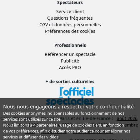
Spectateurs
Service client
Questions fréquentes
CGV
et
données personnelles
Préférences des cookies
Professionnels
Référencer un spectacle
Publicité
Accès PRO
+ de sorties culturelles
Nous nous engageons à respecter votre confidentialité
Des cookies anonymes indispensables au fonctionnement de nos
Calendrier des spectacles à Paris et en Île-de-France :
août 2026
services sont utilisés sur ce site.
septembre 2026
octobre 2026
novembre 2026
décembre
Nous limitons à
4 partenaires
l’usage de cookies tiers, en fonction
de
vos préférences
, afin d'étudier notre audience pour améliorer nos
2026
janvier 2027
Sélection Adhérent
services et diffuser des vidéos.