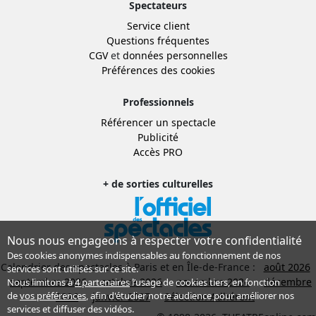
Spectateurs
Service client
Questions fréquentes
CGV
et
données personnelles
Préférences des cookies
Professionnels
Référencer un spectacle
Publicité
Accès PRO
+ de sorties culturelles
Nous nous engageons à respecter votre confidentialité
Des cookies anonymes indispensables au fonctionnement de nos
Calendrier des spectacles à Paris et en Île-de-France :
août 2026
services sont utilisés sur ce site.
septembre 2026
octobre 2026
novembre 2026
décembre
Nous limitons à
4 partenaires
l’usage de cookies tiers, en fonction
de
vos préférences
, afin d'étudier notre audience pour améliorer nos
2026
janvier 2027
Sélection Adhérent
services et diffuser des vidéos.