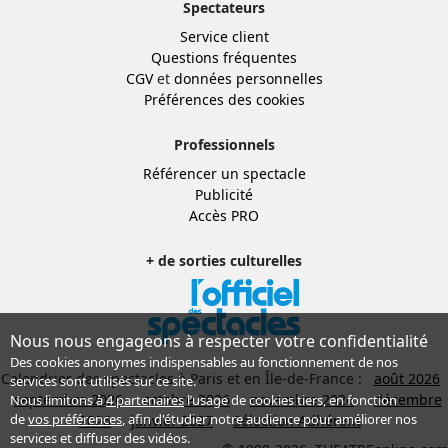
Spectateurs
Service client
Questions fréquentes
CGV
et
données personnelles
Préférences des cookies
Professionnels
Référencer un spectacle
Publicité
Accès PRO
+ de sorties culturelles
Nous nous engageons à respecter votre confidentialité
Des cookies anonymes indispensables au fonctionnement de nos
Calendrier des spectacles à Paris et en Île-de-France :
août 2026
services sont utilisés sur ce site.
septembre 2026
octobre 2026
novembre 2026
décembre
Nous limitons à
4 partenaires
l’usage de cookies tiers, en fonction
de
vos préférences
, afin d'étudier notre audience pour améliorer nos
2026
janvier 2027
Sélection Adhérent
services et diffuser des vidéos.