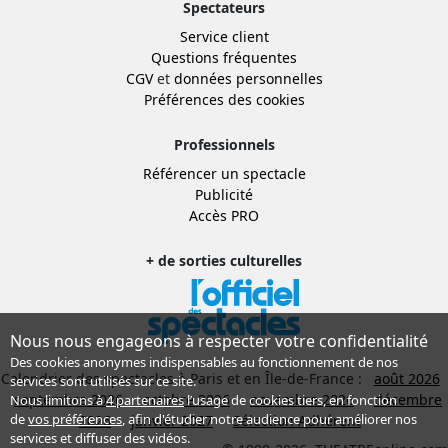
Spectateurs
Service client
Questions fréquentes
CGV
et
données personnelles
Préférences des cookies
Professionnels
Référencer un spectacle
Publicité
Accès PRO
+ de sorties culturelles
Nous nous engageons à respecter votre confidentialité
Des cookies anonymes indispensables au fonctionnement de nos
Calendrier des spectacles à Paris et en Île-de-France :
août 2026
services sont utilisés sur ce site.
septembre 2026
octobre 2026
novembre 2026
décembre
Nous limitons à
4 partenaires
l’usage de cookies tiers, en fonction
de
vos préférences
, afin d'étudier notre audience pour améliorer nos
2026
janvier 2027
Sélection Adhérent
services et diffuser des vidéos.