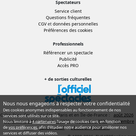
Spectateurs
Service client
Questions fréquentes
CGV
et
données personnelles
Préférences des cookies
Professionnels
Référencer un spectacle
Publicité
Accès PRO
+ de sorties culturelles
Nous nous engageons à respecter votre confidentialité
Des cookies anonymes indispensables au fonctionnement de nos
Calendrier des spectacles à Paris et en Île-de-France :
août 2026
services sont utilisés sur ce site.
septembre 2026
octobre 2026
novembre 2026
décembre
Nous limitons à
4 partenaires
l’usage de cookies tiers, en fonction
de
vos préférences
, afin d'étudier notre audience pour améliorer nos
2026
janvier 2027
Sélection Adhérent
services et diffuser des vidéos.