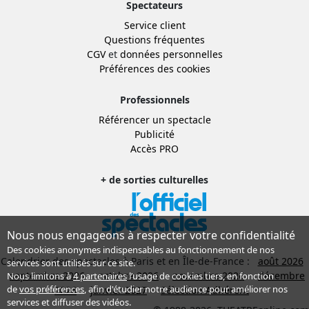
Spectateurs
Service client
Questions fréquentes
CGV
et
données personnelles
Préférences des cookies
Professionnels
Référencer un spectacle
Publicité
Accès PRO
+ de sorties culturelles
Nous nous engageons à respecter votre confidentialité
Des cookies anonymes indispensables au fonctionnement de nos
Calendrier des spectacles à Paris et en Île-de-France :
août 2026
services sont utilisés sur ce site.
septembre 2026
octobre 2026
novembre 2026
décembre
Nous limitons à
4 partenaires
l’usage de cookies tiers, en fonction
de
vos préférences
, afin d'étudier notre audience pour améliorer nos
2026
janvier 2027
Sélection Adhérent
services et diffuser des vidéos.