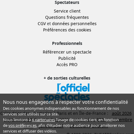
Spectateurs
Service client
Questions fréquentes
CGV
et
données personnelles
Préférences des cookies
Professionnels
Référencer un spectacle
Publicité
Accès PRO
+ de sorties culturelles
Nous nous engageons à respecter votre confidentialité
Des cookies anonymes indispensables au fonctionnement de nos
Calendrier des spectacles à Paris et en Île-de-France :
août 2026
services sont utilisés sur ce site.
septembre 2026
octobre 2026
novembre 2026
décembre
Nous limitons à
4 partenaires
l’usage de cookies tiers, en fonction
de
vos préférences
, afin d'étudier notre audience pour améliorer nos
2026
janvier 2027
Sélection Adhérent
services et diffuser des vidéos.