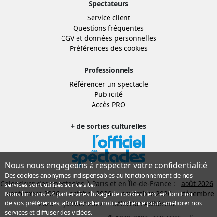
Spectateurs
Service client
Questions fréquentes
CGV
et
données personnelles
Préférences des cookies
Professionnels
Référencer un spectacle
Publicité
Accès PRO
+ de sorties culturelles
Nous nous engageons à respecter votre confidentialité
Des cookies anonymes indispensables au fonctionnement de nos
Calendrier des spectacles à Paris et en Île-de-France :
août 2026
services sont utilisés sur ce site.
septembre 2026
octobre 2026
novembre 2026
décembre
Nous limitons à
4 partenaires
l’usage de cookies tiers, en fonction
de
vos préférences
, afin d'étudier notre audience pour améliorer nos
2026
janvier 2027
Sélection Adhérent
services et diffuser des vidéos.