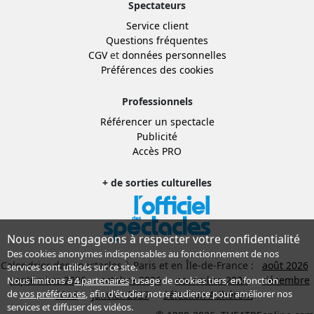
Spectateurs
Service client
Questions fréquentes
CGV
et
données personnelles
Préférences des cookies
Professionnels
Référencer un spectacle
Publicité
Accès PRO
+ de sorties culturelles
Nous nous engageons à respecter votre confidentialité
Des cookies anonymes indispensables au fonctionnement de nos
Calendrier des spectacles à Paris et en Île-de-France :
août 2026
services sont utilisés sur ce site.
septembre 2026
octobre 2026
novembre 2026
décembre
Nous limitons à
4 partenaires
l’usage de cookies tiers, en fonction
de
vos préférences
, afin d'étudier notre audience pour améliorer nos
2026
janvier 2027
Sélection Adhérent
services et diffuser des vidéos.