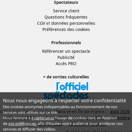
Spectateurs
Service client
Questions fréquentes
CGV
et
données personnelles
Préférences des cookies
Professionnels
Référencer un spectacle
Publicité
Accès PRO
+ de sorties culturelles
Nous nous engageons à respecter votre confidentialité
Des cookies anonymes indispensables au fonctionnement de nos
Calendrier des spectacles à Paris et en Île-de-France :
août 2026
services sont utilisés sur ce site.
septembre 2026
octobre 2026
novembre 2026
décembre
Nous limitons à
4 partenaires
l’usage de cookies tiers, en fonction
de
vos préférences
, afin d'étudier notre audience pour améliorer nos
2026
janvier 2027
Sélection Adhérent
services et diffuser des vidéos.