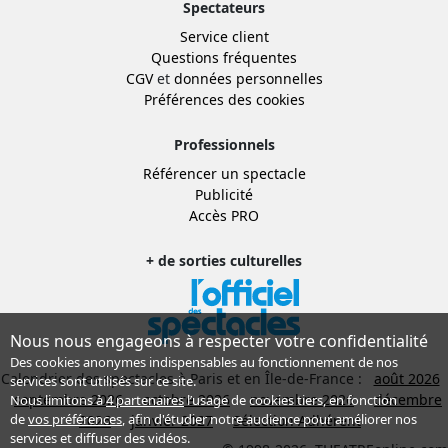
Spectateurs
Service client
Questions fréquentes
CGV
et
données personnelles
Préférences des cookies
Professionnels
Référencer un spectacle
Publicité
Accès PRO
+ de sorties culturelles
Nous nous engageons à respecter votre confidentialité
Des cookies anonymes indispensables au fonctionnement de nos
Calendrier des spectacles à Paris et en Île-de-France :
août 2026
services sont utilisés sur ce site.
septembre 2026
octobre 2026
novembre 2026
décembre
Nous limitons à
4 partenaires
l’usage de cookies tiers, en fonction
de
vos préférences
, afin d'étudier notre audience pour améliorer nos
2026
janvier 2027
Sélection Adhérent
services et diffuser des vidéos.