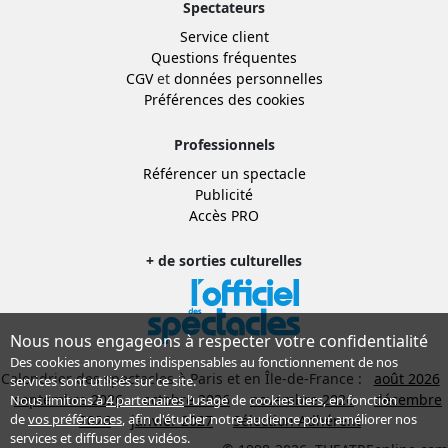
Spectateurs
Service client
Questions fréquentes
CGV
et
données personnelles
Préférences des cookies
Professionnels
Référencer un spectacle
Publicité
Accès PRO
+ de sorties culturelles
Nous nous engageons à respecter votre confidentialité
Des cookies anonymes indispensables au fonctionnement de nos
Calendrier des spectacles à Paris et en Île-de-France :
août 2026
services sont utilisés sur ce site.
septembre 2026
octobre 2026
novembre 2026
décembre
Nous limitons à
4 partenaires
l’usage de cookies tiers, en fonction
de
vos préférences
, afin d'étudier notre audience pour améliorer nos
2026
janvier 2027
Sélection Adhérent
services et diffuser des vidéos.